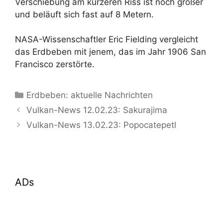
Verschiebung am kürzeren Riss ist noch größer
und beläuft sich fast auf 8 Metern.
NASA-Wissenschaftler Eric Fielding vergleicht
das Erdbeben mit jenem, das im Jahr 1906 San
Francisco zerstörte.
Kategorien
Erdbeben: aktuelle Nachrichten
Vulkan-News 12.02.23: Sakurajima
Vulkan-News 13.02.23: Popocatepetl
ADs