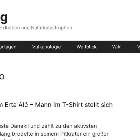
og
 Erdbeben und Naturkatastrophen
ortagen
Vulkanologie
Weltblick
Wiki
V
to
Erta Alé – Mann im T-Shirt stellt sich
üste Danakil und zählt zu den aktivsten
ang brodelte in seinem Pitkrater ein großer