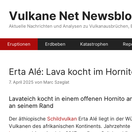
Zum
Inhalt
Vulkane Net Newsbl
springen
Aktuelle Nachrichten und Analysen zu Vulkanausbrüchen,
Eruptionen
Erdbeben
Katastrophen
Rep
Erta Alé: Lava kocht im Horni
7. April 2025
von
Marc Szeglat
Lavateich kocht in einem offenen Hornito am 
an seinem Rand
Der äthiopische
Schildvulkan
Erta Alé liegt in der W
Vulkanen des afrikanischen Kontinents. Jahrzehnte l