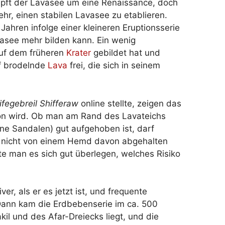
ämpft der Lavasee um eine Renaissance, doch
ehr, einen stabilen Lavasee zu etablieren.
2 Jahren infolge einer kleineren Eruptionsserie
vasee mehr bilden kann. Ein wenig
auf dem früheren
Krater
gebildet hat und
auf brodelnde
Lava
frei, die sich in seinem
ifegebreil Shifferaw
online stellte, zeigen das
on wird. Ob man am Rand des Lavateichs
ine Sandalen) gut aufgehoben ist, darf
ch nicht von einem Hemd davon abgehalten
te man es sich gut überlegen, welches Risiko
er, als er es jetzt ist, und frequente
ann kam die Erdbebenserie im ca. 500
l und des Afar-Dreiecks liegt, und die