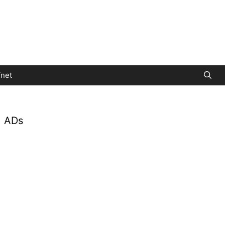
net
ADs