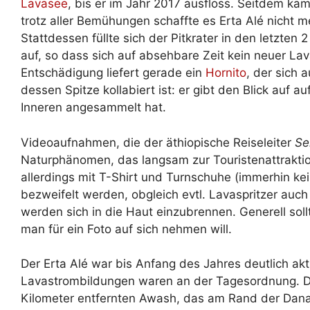
Lavasee
, bis er im Jahr 2017 ausfloss. Seitdem k
trotz aller Bemühungen schaffte es Erta Alé nicht m
Stattdessen füllte sich der Pitkrater in den letzten 
auf, so dass sich auf absehbare Zeit kein neuer La
Entschädigung liefert gerade ein
Hornito
, der sich 
dessen Spitze kollabiert ist: er gibt den Blick auf 
Inneren angesammelt hat.
Videoaufnahmen, die der äthiopische Reiseleiter
Se
Naturphänomen, das langsam zur Touristenattrakti
allerdings mit T-Shirt und Turnschuhe (immerhin ke
bezweifelt werden, obgleich evtl. Lavaspritzer au
werden sich in die Haut einzubrennen. Generell soll
man für ein Foto auf sich nehmen will.
Der Erta Alé war bis Anfang des Jahres deutlich aktiv
Lavastrombildungen waren an der Tagesordnung. D
Kilometer entfernten Awash, das am Rand der Danaki