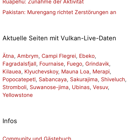
Ruapehu: Zunahme der Aktivität
Pakistan: Murengang richtet Zerstörungen an
Aktuelle Seiten mit Vulkan-Live-Daten
Ätna
,
Ambrym
,
Campi Flegrei
,
Ebeko
,
Fagradalsfjall
,
Fournaise
,
Fuego
,
Grindavik
,
Kilauea
,
Klyuchevskoy
,
Mauna Loa
,
Merapi
,
Popocatepetl
,
Sabancaya
,
Sakurajima
,
Shiveluch
,
Stromboli
,
Suwanose-jima
,
Ubinas
,
Vesuv
,
Yellowstone
Infos
Community und Gästebuch