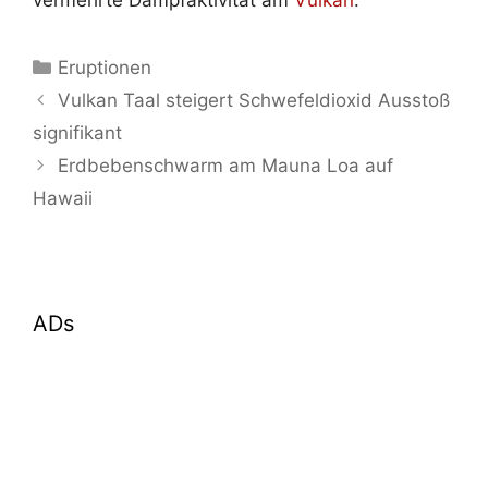
vermehrte Dampfaktivität am
Vulkan
.
Kategorien
Eruptionen
Vulkan Taal steigert Schwefeldioxid Ausstoß
signifikant
Erdbebenschwarm am Mauna Loa auf
Hawaii
ADs