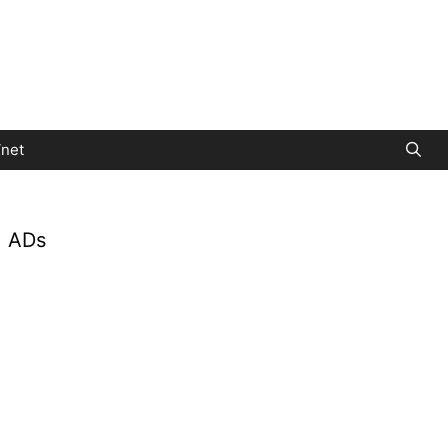
net
ADs