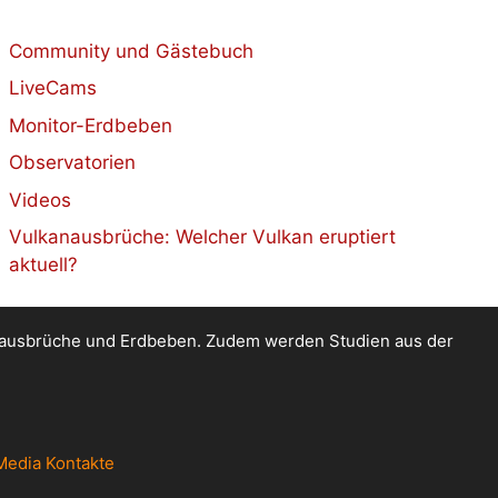
Community und Gästebuch
LiveCams
Monitor-Erdbeben
Observatorien
Videos
Vulkanausbrüche: Welcher Vulkan eruptiert
aktuell?
kanausbrüche und Erdbeben. Zudem werden Studien aus der
Media Kontakte