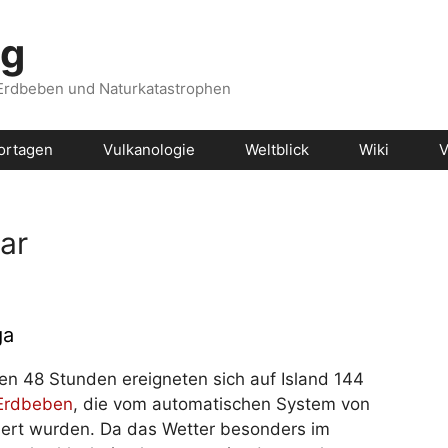
og
 Erdbeben und Naturkatastrophen
ortagen
Vulkanologie
Weltblick
Wiki
V
ar
ga
ten 48 Stunden ereigneten sich auf Island 144
Erdbeben
, die vom automatischen System von
iert wurden. Da das Wetter besonders im