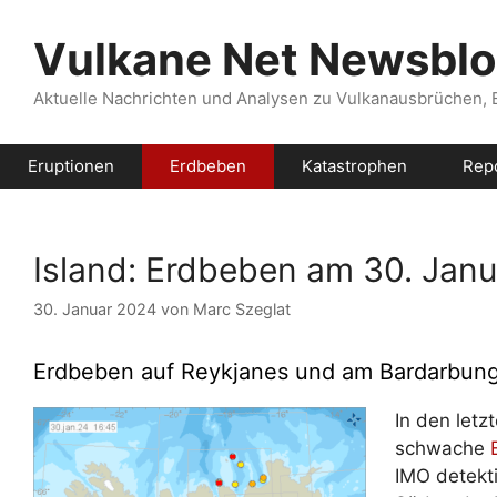
Zum
Inhalt
Vulkane Net Newsbl
springen
Aktuelle Nachrichten und Analysen zu Vulkanausbrüchen,
Eruptionen
Erdbeben
Katastrophen
Rep
Island: Erdbeben am 30. Janu
30. Januar 2024
von
Marc Szeglat
Erdbeben auf Reykjanes und am Bardarbun
In den letz
schwache
IMO detekt