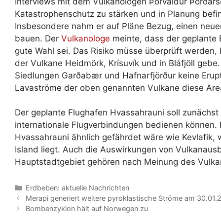
Interviews mit dem Vulkanologen Þorvaldur Þórðarson
Katastrophenschutz zu stärken und in Planung befi
Insbesondere nahm er auf Pläne Bezug, einen neuen
bauen. Der
Vulkanologe
meinte, dass der geplante 
gute Wahl sei. Das Risiko müsse überprüft werden,
der Vulkane Heidmörk, Krísuvík und in Bláfjöll gebe
Siedlungen Garðabær und Hafnarfjörður keine Erupt
Lavaströme der oben genannten Vulkane diese Area
Der geplante Flughafen Hvassahrauni soll zunächst
internationale Flugverbindungen bedienen können. 
Hvassahrauni ähnlich gefährdet wäre wie Kevlafik, w
Island liegt. Auch die Auswirkungen von Vulkanausb
Hauptstadtgebiet gehören nach Meinung des Vulka
Kategorien
Erdbeben: aktuelle Nachrichten
Merapi generiert weitere pyroklastische Ströme am 30.01.
Bombenzyklon hält auf Norwegen zu