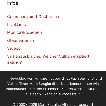
Infos
Community und Gästebuch
LiveCams
Monitor-Erdbeben
Observatorien
Videos
Vulkanausbrüche: Welcher Vulkan eruptiert
aktuell?
Im Newsblog von vulkane.net berichtet Fachjournalist und
Vulkanfilmer Marc Szeglat über Naturkatastrophen wie
Vulkanausbrüche und Erdbeben. Zudem werden Studien
aus der Vulkanologie vorgestellt.
© 2000 - 2026 Marc Szeglat. All rights reserved.