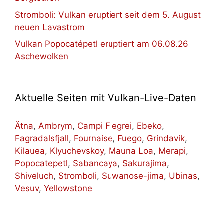
Stromboli: Vulkan eruptiert seit dem 5. August
neuen Lavastrom
Vulkan Popocatépetl eruptiert am 06.08.26
Aschewolken
Aktuelle Seiten mit Vulkan-Live-Daten
Ätna
,
Ambrym
,
Campi Flegrei
,
Ebeko
,
Fagradalsfjall
,
Fournaise
,
Fuego
,
Grindavik
,
Kilauea
,
Klyuchevskoy
,
Mauna Loa
,
Merapi
,
Popocatepetl
,
Sabancaya
,
Sakurajima
,
Shiveluch
,
Stromboli
,
Suwanose-jima
,
Ubinas
,
Vesuv
,
Yellowstone