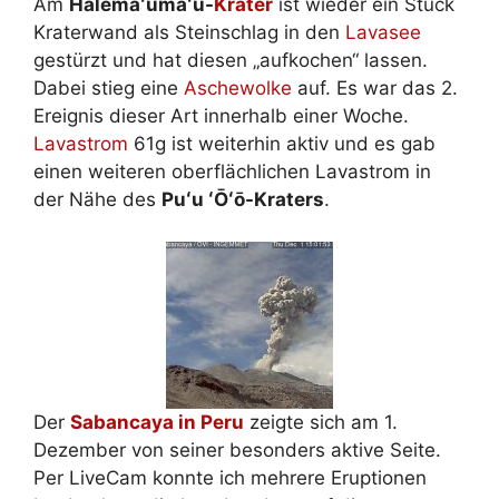
Am
Halemaʻumaʻu-
Krater
ist wieder ein Stück
Kraterwand als Steinschlag in den
Lavasee
gestürzt und hat diesen „aufkochen“ lassen.
Dabei stieg eine
Aschewolke
auf. Es war das 2.
Ereignis dieser Art innerhalb einer Woche.
Lavastrom
61g ist weiterhin aktiv und es gab
einen weiteren oberflächlichen Lavastrom in
der Nähe des
Puʻu ʻŌʻō-Kraters
.
Der
Sabancaya in Peru
zeigte sich am 1.
Dezember von seiner besonders aktive Seite.
Per LiveCam konnte ich mehrere Eruptionen