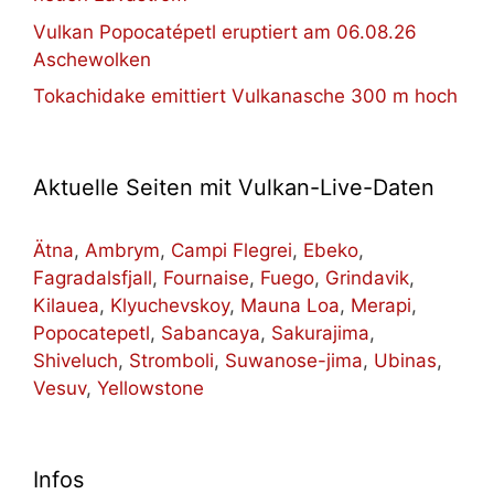
Vulkan Popocatépetl eruptiert am 06.08.26
Aschewolken
Tokachidake emittiert Vulkanasche 300 m hoch
Aktuelle Seiten mit Vulkan-Live-Daten
Ätna
,
Ambrym
,
Campi Flegrei
,
Ebeko
,
Fagradalsfjall
,
Fournaise
,
Fuego
,
Grindavik
,
Kilauea
,
Klyuchevskoy
,
Mauna Loa
,
Merapi
,
Popocatepetl
,
Sabancaya
,
Sakurajima
,
Shiveluch
,
Stromboli
,
Suwanose-jima
,
Ubinas
,
Vesuv
,
Yellowstone
Infos