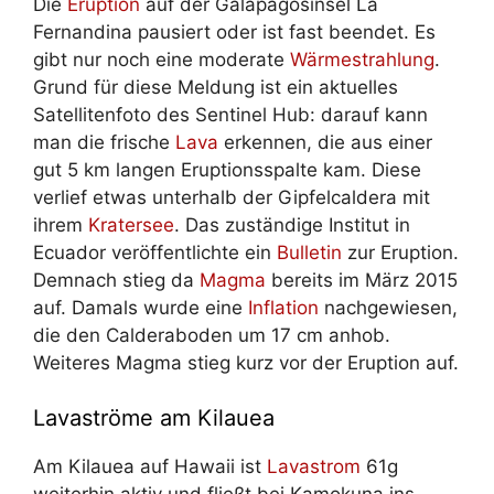
Die
Eruption
auf der Galapagosinsel La
Fernandina pausiert oder ist fast beendet. Es
gibt nur noch eine moderate
Wärmestrahlung
.
Grund für diese Meldung ist ein aktuelles
Satellitenfoto des Sentinel Hub: darauf kann
man die frische
Lava
erkennen, die aus einer
gut 5 km langen Eruptionsspalte kam. Diese
verlief etwas unterhalb der Gipfelcaldera mit
ihrem
Kratersee
. Das zuständige Institut in
Ecuador veröffentlichte ein
Bulletin
zur Eruption.
Demnach stieg da
Magma
bereits im März 2015
auf. Damals wurde eine
Inflation
nachgewiesen,
die den Calderaboden um 17 cm anhob.
Weiteres Magma stieg kurz vor der Eruption auf.
Lavaströme am Kilauea
Am Kilauea auf Hawaii ist
Lavastrom
61g