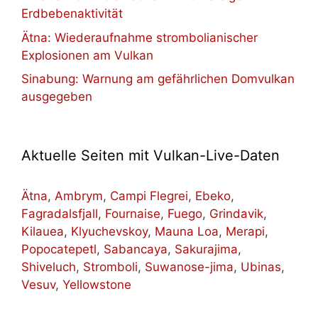
Erdbebenaktivität
Ätna: Wiederaufnahme strombolianischer
Explosionen am Vulkan
Sinabung: Warnung am gefährlichen Domvulkan
ausgegeben
Aktuelle Seiten mit Vulkan-Live-Daten
Ätna
,
Ambrym
,
Campi Flegrei
,
Ebeko
,
Fagradalsfjall
,
Fournaise
,
Fuego
,
Grindavik
,
Kilauea
,
Klyuchevskoy
,
Mauna Loa
,
Merapi
,
Popocatepetl
,
Sabancaya
,
Sakurajima
,
Shiveluch
,
Stromboli
,
Suwanose-jima
,
Ubinas
,
Vesuv
,
Yellowstone