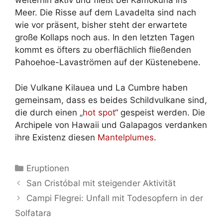
weiterhin aktiv und fließt bei Kamokuna ins
Meer. Die Risse auf dem Lavadelta sind nach
wie vor präsent, bisher steht der erwartete
große Kollaps noch aus. In den letzten Tagen
kommt es öfters zu oberflächlich fließenden
Pahoehoe-Lavaströmen auf der Küstenebene.
Die Vulkane Kilauea und La Cumbre haben
gemeinsam, dass es beides Schildvulkane sind,
die durch einen „
hot spot
“ gespeist werden. Die
Archipele von Hawaii und Galapagos verdanken
ihre Existenz diesen
Mantelplumes
.
Kategorien
Eruptionen
San Cristóbal mit steigender Aktivität
Campi Flegrei: Unfall mit Todesopfern in der
Solfatara