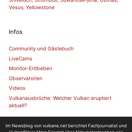
Shiveluch
,
Stromboli
,
Suwanose-jima
,
Ubinas
,
Vesuv
,
Yellowstone
Infos
Community und Gästebuch
LiveCams
Monitor-Erdbeben
Observatorien
Videos
Vulkanausbrüche: Welcher Vulkan eruptiert
aktuell?
Im Newsblog von vulkane.net berichtet Fachjournalist und