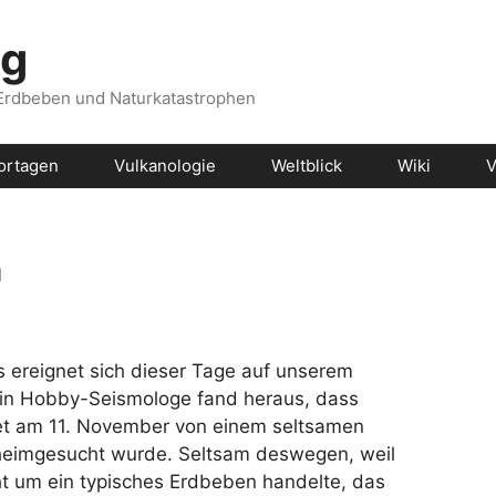
og
 Erdbeben und Naturkatastrophen
ortagen
Vulkanologie
Weltblick
Wiki
V
h
 ereignet sich dieser Tage auf unserem
Ein Hobby-Seismologe fand heraus, dass
et am 11. November von einem seltsamen
eimgesucht wurde. Seltsam deswegen, weil
ht um ein typisches Erdbeben handelte, das