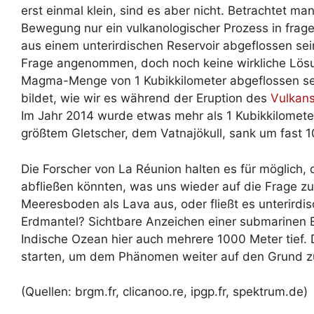
erst einmal klein, sind es aber nicht. Betrachtet ma
Bewegung nur ein vulkanologischer Prozess in frag
aus einem unterirdischen Reservoir abgeflossen se
Frage angenommen, doch noch keine wirkliche Lös
Magma-Menge von 1 Kubikkilometer abgeflossen sei
bildet, wie wir es während der Eruption des
Vulkan
Im Jahr 2014 wurde etwas mehr als 1 Kubikkilomet
größtem Gletscher, dem Vatnajökull, sank um fast 
Die Forscher von La Réunion halten es für möglich,
abfließen könnten, was uns wieder auf die Frage zur
Meeresboden als Lava aus, oder fließt es unterirdisc
Erdmantel? Sichtbare Anzeichen einer submarinen Eru
Indische Ozean hier auch mehrere 1000 Meter tief.
starten, um dem Phänomen weiter auf den Grund z
(Quellen: brgm.fr, clicanoo.re, ipgp.fr, spektrum.de)