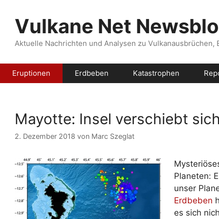
Zum
Inhalt
Vulkane Net Newsbl
springen
Aktuelle Nachrichten und Analysen zu Vulkanausbrüchen,
Eruptionen
Erdbeben
Katastrophen
Rep
Mayotte: Insel verschiebt sic
2. Dezember 2018
von
Marc Szeglat
Mysteriöses
Planeten: 
unser Plan
Erdbeben
h
es sich nic