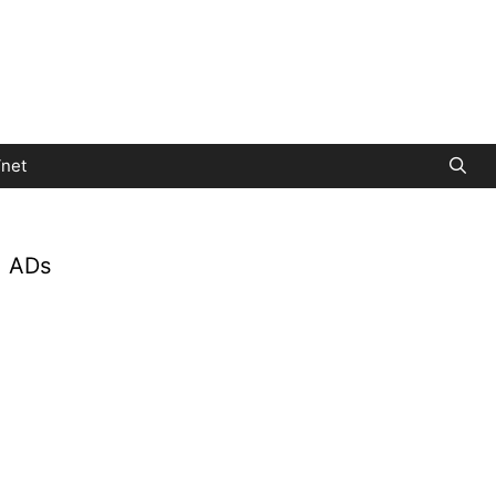
net
ADs