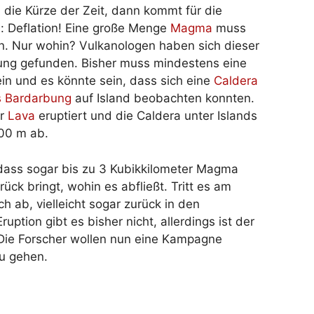
n die Kürze der Zeit, dann kommt für die
e: Deflation! Eine große Menge
Magma
muss
in. Nur wohin? Vulkanologen haben sich dieser
ung gefunden. Bisher muss mindestens eine
n und es könnte sein, dass sich eine
Caldera
s Bardarbung
auf Island beobachten konnten.
er
Lava
eruptiert und die Caldera unter Islands
100 m ab.
 dass sogar bis zu 3 Kubikkilometer Magma
ück bringt, wohin es abfließt. Tritt es am
h ab, vielleicht sogar zurück in den
ption gibt es bisher nicht, allerdings ist der
 Die Forscher wollen nun eine Kampagne
u gehen.