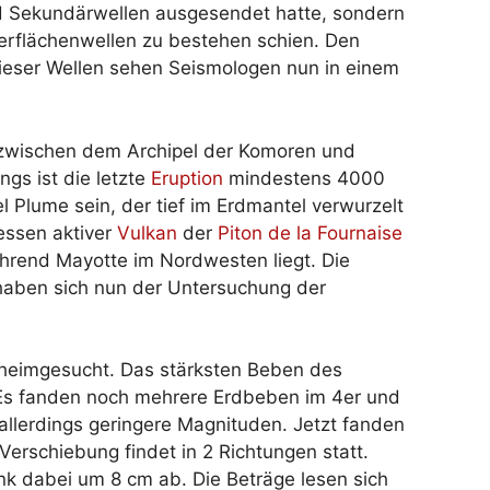
d Sekundärwellen ausgesendet hatte, sondern
erflächenwellen zu bestehen schien. Den
ieser Wellen sehen Seismologen nun in einem
gt zwischen dem Archipel der Komoren und
gs ist die letzte
Eruption
mindestens 4000
l Plume sein, der tief im Erdmantel verwurzelt
dessen aktiver
Vulkan
der
Piton de la Fournaise
ährend Mayotte im Nordwesten liegt. Die
haben sich nun der Untersuchung der
 heimgesucht. Das stärksten Beben des
 Es fanden noch mehrere Erdbeben im 4er und
 allerdings geringere Magnituden. Jetzt fanden
 Verschiebung findet in 2 Richtungen statt.
k dabei um 8 cm ab. Die Beträge lesen sich