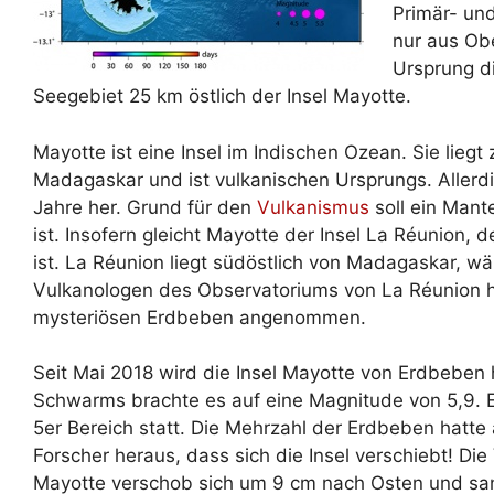
Primär- un
nur aus Ob
Ursprung d
Seegebiet 25 km östlich der Insel Mayotte.
Mayotte ist eine Insel im Indischen Ozean. Sie lie
Madagaskar und ist vulkanischen Ursprungs. Allerdin
Jahre her. Grund für den
Vulkanismus
soll ein Mante
ist. Insofern gleicht Mayotte der Insel La Réunion, 
ist. La Réunion liegt südöstlich von Madagaskar, w
Vulkanologen des Observatoriums von La Réunion 
mysteriösen Erdbeben angenommen.
Seit Mai 2018 wird die Insel Mayotte von Erdbeben
Schwarms brachte es auf eine Magnitude von 5,9.
5er Bereich statt. Die Mehrzahl der Erdbeben hatte
Forscher heraus, dass sich die Insel verschiebt! Die
Mayotte verschob sich um 9 cm nach Osten und san