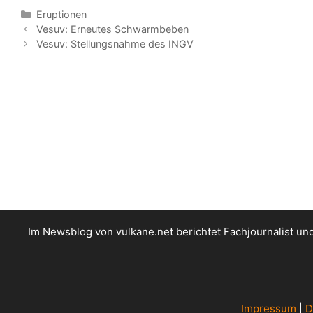
Kategorien
Eruptionen
Vesuv: Erneutes Schwarmbeben
Vesuv: Stellungsnahme des INGV
Im Newsblog von vulkane.net berichtet Fachjournalist u
Impressum
|
D