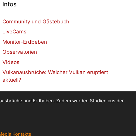
Infos
Community und Gästebuch
LiveCams
Monitor-Erdbeben
Observatorien
Videos
Vulkanausbrüche: Welcher Vulkan eruptiert
aktuell?
kanausbrüche und Erdbeben. Zudem werden Studien aus der
Media Kontakte