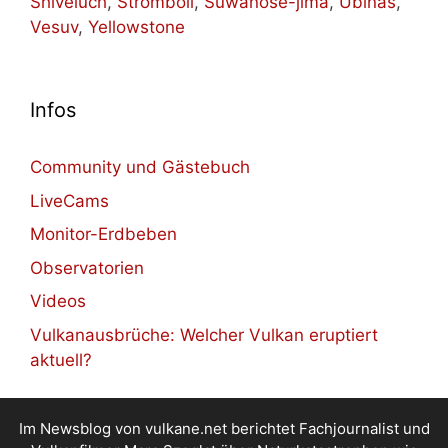
Shiveluch
,
Stromboli
,
Suwanose-jima
,
Ubinas
,
Vesuv
,
Yellowstone
Infos
Community und Gästebuch
LiveCams
Monitor-Erdbeben
Observatorien
Videos
Vulkanausbrüche: Welcher Vulkan eruptiert
aktuell?
Im Newsblog von vulkane.net berichtet Fachjournalist und