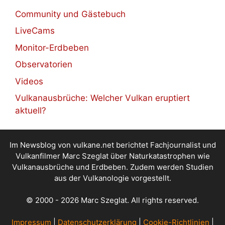
Community und Gästebuch
LiveCams
Monitor-Erdbeben
Observatorien
Videos
Vulkanausbrüche: Welcher Vulkan eruptiert
aktuell?
Im Newsblog von vulkane.net berichtet Fachjournalist und
Vulkanfilmer Marc Szeglat über Naturkatastrophen wie
Vulkanausbrüche und Erdbeben. Zudem werden Studien
aus der Vulkanologie vorgestellt.
© 2000 - 2026 Marc Szeglat. All rights reserved.
Impressum
|
Datenschutzerklärung
|
Cookie-Richtlinien
|