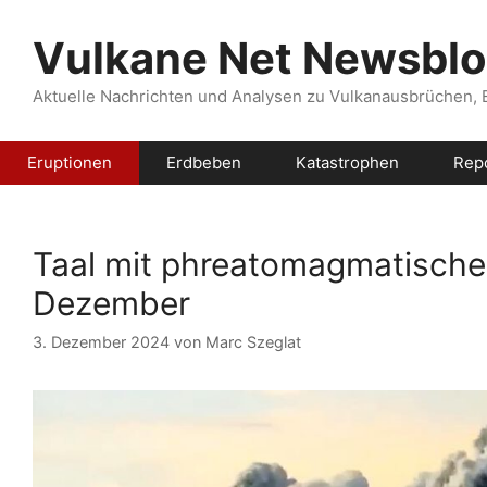
Zum
Inhalt
Vulkane Net Newsbl
springen
Aktuelle Nachrichten und Analysen zu Vulkanausbrüchen,
Eruptionen
Erdbeben
Katastrophen
Rep
Taal mit phreatomagmatischer
Dezember
3. Dezember 2024
von
Marc Szeglat