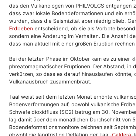
das den Vulkanologen von PHILVOLCS entgangen zu 
dass zwar lokale Bodendeformationen und ein erhöh
wurden, dass die Seismizität aber niedrig blieb. Gen
Erdbeben
entscheidend, ob sie als Vorbote besonde
sondern eine Änderung im Verhalten. Die Anzahl der
dass man aktuell mit einer großen Eruption rechnen
Bei der letzten Phase im Oktober kam es zu einer kl
phreatomagmatischer Eruptionen. Der Abstand, in d
verkürzen, so dass es darauf hinauslaufen könnte, d
Vulkanausbruch zusammenbraut.
Taal weist seit dem letzten Monat erhöhte vulkani
Bodenverformungen auf, obwohl vulkanische Erdbe
Schwefeldioxidfluss (SO2) betrug am 30. November
lag damit über dem monatlichen Durchschnitt von 
Bodendeformationsmonitore zeichnen seit Septemb
obwohl die langfristige Deflation der Taal-
Caldera
-