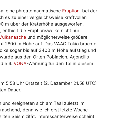
Taal eine phreatomagmatische
Eruption
, bei der
 es zu einer vergleichsweise kraftvollen
00 m über der Kraterhöhe ausgeworfen.
, enthielt die Eruptionswolke nicht nur
Vulkanasche
und möglicherweise größere
auf 2800 m Höhe auf. Das VAAC Tokio brachte
olke sogar bis auf 3400 m Höhe aufstieg und
 wurde aus den Orten Poblacion, Agoncillo
 die 4.
VONA
-Warnung für den Tal in diesem
um 5:58 Uhr Ortszeit (2. Dezember 21.58 UTC)
ten Dauer.
 und ereigneten sich am Taal zuletzt im
rraschend, denn wie ich erst letzte Woche
erten Seismizität. Interessanterweise scheint