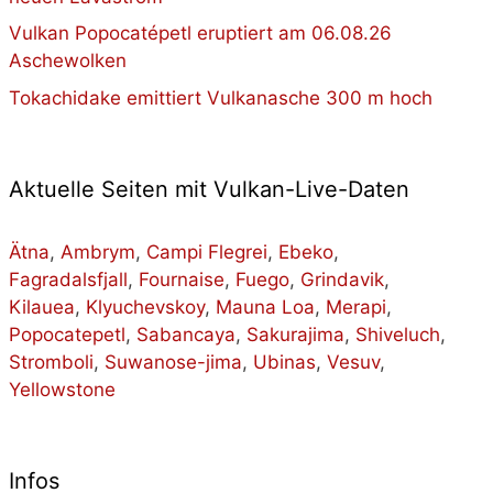
Vulkan Popocatépetl eruptiert am 06.08.26
Aschewolken
Tokachidake emittiert Vulkanasche 300 m hoch
Aktuelle Seiten mit Vulkan-Live-Daten
Ätna
,
Ambrym
,
Campi Flegrei
,
Ebeko
,
Fagradalsfjall
,
Fournaise
,
Fuego
,
Grindavik
,
Kilauea
,
Klyuchevskoy
,
Mauna Loa
,
Merapi
,
Popocatepetl
,
Sabancaya
,
Sakurajima
,
Shiveluch
,
Stromboli
,
Suwanose-jima
,
Ubinas
,
Vesuv
,
Yellowstone
Infos