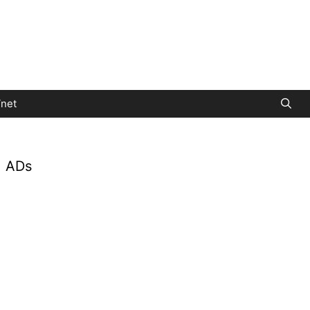
net
ADs