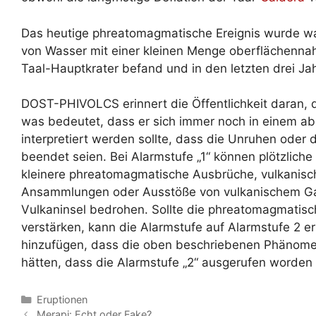
Das heutige phreatomagmatische Ereignis wurde wah
von Wasser mit einer kleinen Menge oberflächenna
Taal-Hauptkrater befand und in den letzten drei J
DOST-PHIVOLCS erinnert die Öffentlichkeit daran, d
was bedeutet, dass er sich immer noch in einem ab
interpretiert werden sollte, dass die Unruhen oder 
beendet seien. Bei Alarmstufe „1“ können plötzlich
kleinere phreatomagmatische Ausbrüche, vulkanisch
Ansammlungen oder Ausstöße von vulkanischem Gas
Vulkaninsel bedrohen. Sollte die phreatomagmatisch
verstärken, kann die Alarmstufe auf Alarmstufe 2 
hinzufügen, dass die oben beschriebenen Phänomen
hätten, dass die Alarmstufe „2“ ausgerufen worden
Kategorien
Eruptionen
Merapi: Echt oder Fake?