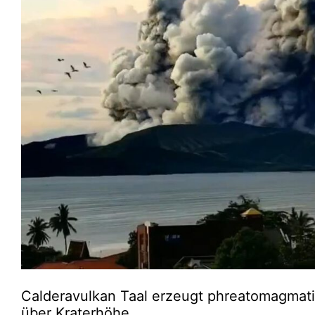
Calderavulkan Taal erzeugt phreatomagmati
über Kraterhöhe