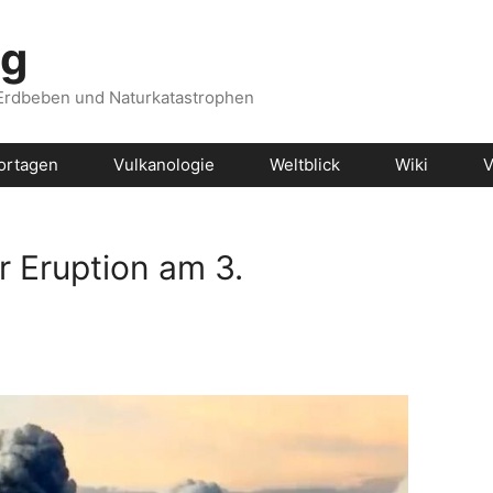
og
 Erdbeben und Naturkatastrophen
ortagen
Vulkanologie
Weltblick
Wiki
V
 Eruption am 3.