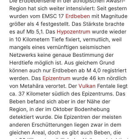
Die Erdbebenserie in der äthiopischen Awash-
Region hat sich weiter intensiviert: Seit gestern
wurden vom EMSC 17
Erdbeben
mit Magnitude
größer als 4 festgestellt. Das Stärkste brachte
es auf Mb 5,1. Das
Hypozentrum
wurde wieder
in 10 Kilometern Tiefe fixiert, vermutlich, weil
mangels eines vernünftigen seismischen
Netzwerks keine genaue Bestimmung der
Herdtiefe möglich ist. Aus gleichem Grund
können auch nur Erdbeben ab M 4,0 registriert
werden. Das
Epizentrum
wurde 46 km nördlich
von Metahāra verortet. Der
Vulkan
Fentale liegt
ca. 37 Kilometer südlich des Epizentrums. Das
Beben befand sich aber in der Nähe der
Region, in der im Oktober Bodenhebung
detektiert wurde. Die Epizentren der meisten
anderen Erschütterungen liegen zwar in dem
gleichen Areal, doch es gibt auch Beben, die