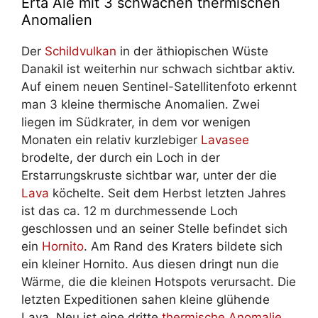
Erta Alé mit 3 schwachen thermischen
Anomalien
Der
Schildvulkan
in der äthiopischen Wüste
Danakil ist weiterhin nur schwach sichtbar aktiv.
Auf einem neuen Sentinel-Satellitenfoto erkennt
man 3 kleine thermische Anomalien. Zwei
liegen im Südkrater, in dem vor wenigen
Monaten ein relativ kurzlebiger
Lavasee
brodelte, der durch ein Loch in der
Erstarrungskruste sichtbar war, unter der die
Lava
köchelte. Seit dem Herbst letzten Jahres
ist das ca. 12 m durchmessende Loch
geschlossen und an seiner Stelle befindet sich
ein
Hornito
. Am Rand des Kraters bildete sich
ein kleiner Hornito. Aus diesen dringt nun die
Wärme, die die kleinen Hotspots verursacht. Die
letzten Expeditionen sahen kleine glühende
Lava. Neu ist eine dritte
thermische Anomalie
,