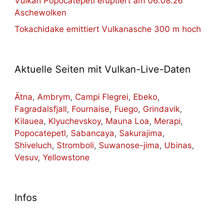
Vulkan Popocatépetl eruptiert am 06.08.26
Aschewolken
Tokachidake emittiert Vulkanasche 300 m hoch
Aktuelle Seiten mit Vulkan-Live-Daten
Ätna
,
Ambrym
,
Campi Flegrei
,
Ebeko
,
Fagradalsfjall
,
Fournaise
,
Fuego
,
Grindavik
,
Kilauea
,
Klyuchevskoy
,
Mauna Loa
,
Merapi
,
Popocatepetl
,
Sabancaya
,
Sakurajima
,
Shiveluch
,
Stromboli
,
Suwanose-jima
,
Ubinas
,
Vesuv
,
Yellowstone
Infos