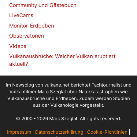
Community und Gästebuch
LiveCams
Monitor-Erdbeben
Observatorien
Videos
Vulkanausbrüche: Welcher Vulkan eruptiert
aktuell?
Im Newsblog von vulkane.net berichtet Fachjournalist und
Vulkanfilmer Marc Szeglat über Naturkatastrophen wie
Vulkanausbrüche und Erdbeben. Zudem werden Studien
aus der Vulkanologie vorgestellt.
© 2000 - 2026 Marc Szeglat. All rights reserved.
Impressum
|
Datenschutzerklärung
|
Cookie-Richtlinien
|