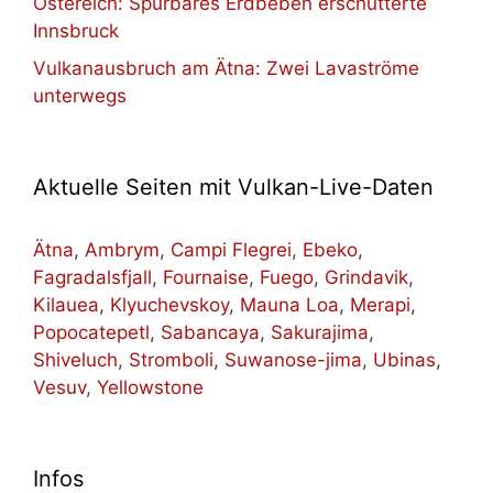
Östereich: Spürbares Erdbeben erschütterte
Innsbruck
Vulkanausbruch am Ätna: Zwei Lavaströme
unterwegs
Aktuelle Seiten mit Vulkan-Live-Daten
Ätna
,
Ambrym
,
Campi Flegrei
,
Ebeko
,
Fagradalsfjall
,
Fournaise
,
Fuego
,
Grindavik
,
Kilauea
,
Klyuchevskoy
,
Mauna Loa
,
Merapi
,
Popocatepetl
,
Sabancaya
,
Sakurajima
,
Shiveluch
,
Stromboli
,
Suwanose-jima
,
Ubinas
,
Vesuv
,
Yellowstone
Infos