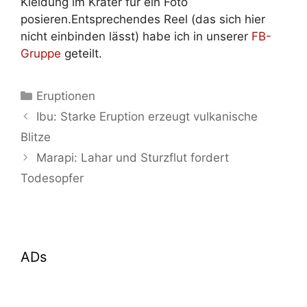
Kleidung im Krater für ein Foto
posieren.Entsprechendes Reel (das sich hier
nicht einbinden lässt) habe ich in unserer
FB-
Gruppe
geteilt.
Kategorien
Eruptionen
Ibu: Starke Eruption erzeugt vulkanische
Blitze
Marapi: Lahar und Sturzflut fordert
Todesopfer
ADs