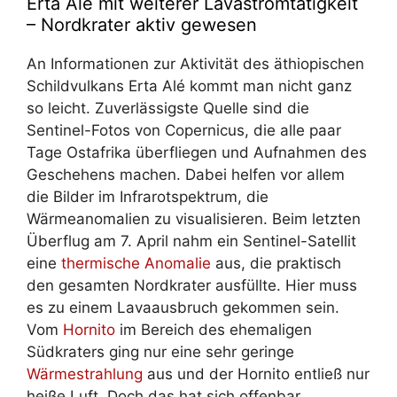
Erta Alé mit weiterer Lavastromtätigkeit
– Nordkrater aktiv gewesen
An Informationen zur Aktivität des äthiopischen
Schildvulkans Erta Alé kommt man nicht ganz
so leicht. Zuverlässigste Quelle sind die
Sentinel-Fotos von Copernicus, die alle paar
Tage Ostafrika überfliegen und Aufnahmen des
Geschehens machen. Dabei helfen vor allem
die Bilder im Infrarotspektrum, die
Wärmeanomalien zu visualisieren. Beim letzten
Überflug am 7. April nahm ein Sentinel-Satellit
eine
thermische Anomalie
aus, die praktisch
den gesamten Nordkrater ausfüllte. Hier muss
es zu einem Lavaausbruch gekommen sein.
Vom
Hornito
im Bereich des ehemaligen
Südkraters ging nur eine sehr geringe
Wärmestrahlung
aus und der Hornito entließ nur
heiße Luft. Doch das hat sich offenbar