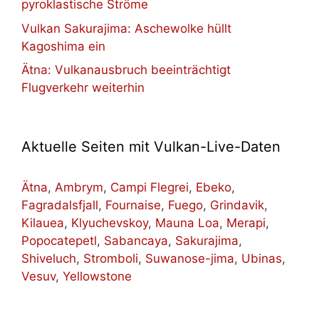
pyroklastische Ströme
Vulkan Sakurajima: Aschewolke hüllt
Kagoshima ein
Ätna: Vulkanausbruch beeinträchtigt
Flugverkehr weiterhin
Aktuelle Seiten mit Vulkan-Live-Daten
Ätna
,
Ambrym
,
Campi Flegrei
,
Ebeko
,
Fagradalsfjall
,
Fournaise
,
Fuego
,
Grindavik
,
Kilauea
,
Klyuchevskoy
,
Mauna Loa
,
Merapi
,
Popocatepetl
,
Sabancaya
,
Sakurajima
,
Shiveluch
,
Stromboli
,
Suwanose-jima
,
Ubinas
,
Vesuv
,
Yellowstone