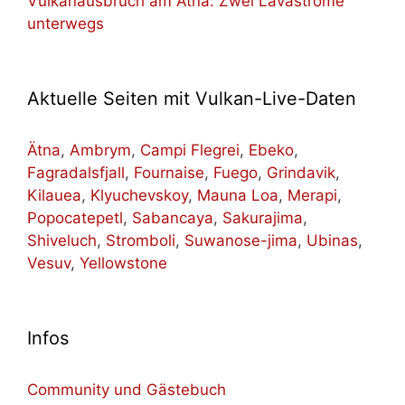
Vulkanausbruch am Ätna: Zwei Lavaströme
unterwegs
Aktuelle Seiten mit Vulkan-Live-Daten
Ätna
,
Ambrym
,
Campi Flegrei
,
Ebeko
,
Fagradalsfjall
,
Fournaise
,
Fuego
,
Grindavik
,
Kilauea
,
Klyuchevskoy
,
Mauna Loa
,
Merapi
,
Popocatepetl
,
Sabancaya
,
Sakurajima
,
Shiveluch
,
Stromboli
,
Suwanose-jima
,
Ubinas
,
Vesuv
,
Yellowstone
Infos
Community und Gästebuch