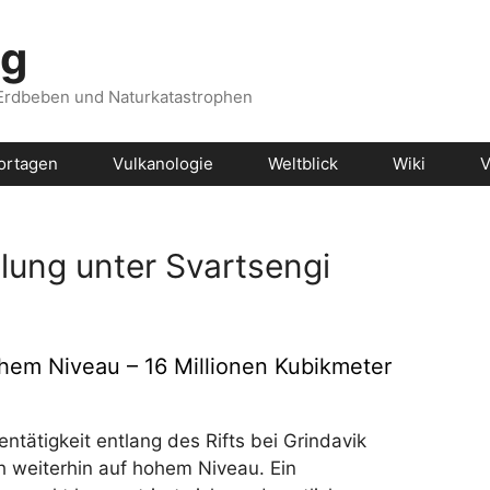
og
 Erdbeben und Naturkatastrophen
ortagen
Vulkanologie
Weltblick
Wiki
V
ung unter Svartsengi
hem Niveau – 16 Millionen Kubikmeter
ntätigkeit entlang des Rifts bei Grindavik
h weiterhin auf hohem Niveau. Ein