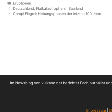
Kategorien
Eruptionen
Deutschland: Flutkatastrophe im Saarland
Campi Flegrei: Hebungsphasen der letzten 100 Jahre
Im Newsblog von vulkane.net berichtet Fachjournalist u
Impressum
|
D