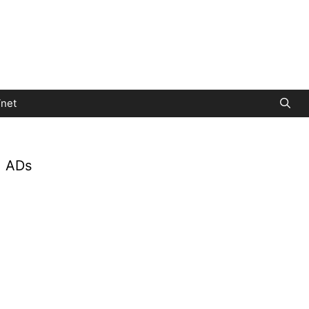
net
ADs