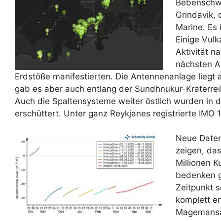
Bebenschwe
Grindavik, 
Marine. Es 
Einige Vulk
Aktivität n
nächsten A
Erdstöße manifestierten. Die Antennenanlage liegt
gab es aber auch entlang der Sundhnukur-Kraterrei
Auch die Spaltensysteme weiter östlich wurden in
erschüttert. Unter ganz Reykjanes registrierte IMO
Neue Daten
zeigen, das
Millionen 
bedenken g
Zeitpunkt 
komplett ent
Magemansam