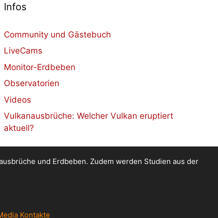
Infos
Community und Gästebuch
LiveCams
Monitor-Erdbeben
Observatorien
Videos
Vulkanausbrüche: Welcher Vulkan eruptiert
aktuell?
kanausbrüche und Erdbeben. Zudem werden Studien aus der
Media Kontakte