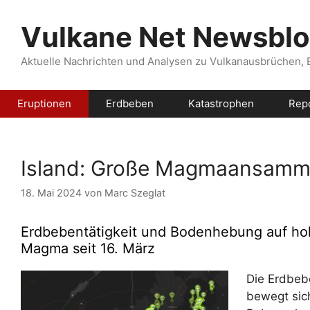
Zum
Inhalt
Vulkane Net Newsbl
springen
Aktuelle Nachrichten und Analysen zu Vulkanausbrüchen,
Eruptionen
Erdbeben
Katastrophen
Rep
Island: Große Magmaansamml
18. Mai 2024
von
Marc Szeglat
Erdbebentätigkeit und Bodenhebung auf ho
Magma seit 16. März
Die Erdbebe
bewegt sic