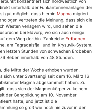
rpunkt konzentriert sich nordwestlich von
direkt unterhalb der Funkantennenanlagen der
ist gut möglich, dass hierhin
Magma
migriert.
anologen vertreten die Meinung, dass sich die
ach Westen verlagern wird, und sehen die
usbrüche bei Eldvörp, wo sich auch einige
 auf dem Weg dorthin. Zahlreiche
Erdbeben
he, am Fagradalsfjall und im Krysuvik-System.
 den letzten Stunden von schwachen Erdbeben
 176 Beben innerhalb von 48 Stunden.
, die Mitte der Woche erhoben wurden,
s sich unter Svartsengi seit dem 16. März 16
Kubikmeter Magma abgesammelt haben. Zu
ilt, dass sich der Magmenkörper zu keinem
seit der Gangbildung am 10. November
leert hatte, und jetzt ist die
mlung so groß wie noch nie zuvor in der