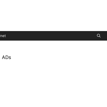
net
ADs