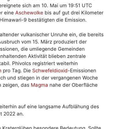
reignete sich am 10. Mai um 19:51 UTC
er eine
Aschewolke
bis auf gut drei Kilometer
 Himawari-9 bestätigten die Emission.
altender vulkanischer Unruhe ein, die bereits
Ausbruch vom 15. März produziert der
issionen, die umliegende Gemeinden
nhaltenden Aktivität blieben zentrale
l. Phivolcs registriert weiterhin
n
pro Tag. Die
Schwefeldioxid
-Emissionen
glich und stiegen in der vergangenen Woche
n zeigen, das
Magma
nahe der Oberfläche
terhin auf eine langsame Aufblähung des
it 2022 an.
e Kraterglühen besondere Bedeutung. Sollte