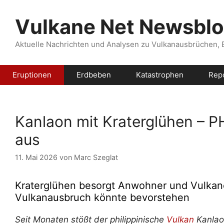
Zum
Inhalt
Vulkane Net Newsbl
springen
Aktuelle Nachrichten und Analysen zu Vulkanausbrüchen,
Eruptionen
Erdbeben
Katastrophen
Rep
Kanlaon mit Kraterglühen – 
aus
11. Mai 2026
von
Marc Szeglat
Kraterglühen besorgt Anwohner und Vulkano
Vulkanausbruch könnte bevorstehen
Seit Monaten stößt der philippinische
Vulkan
Kanlao