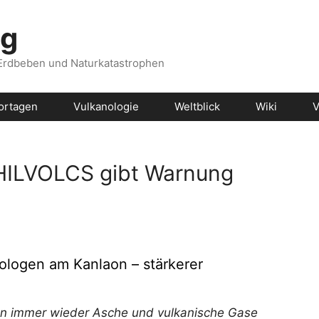
og
 Erdbeben und Naturkatastrophen
ortagen
Vulkanologie
Weltblick
Wiki
V
PHILVOLCS gibt Warnung
logen am Kanlaon – stärkerer
n immer wieder Asche und vulkanische Gase