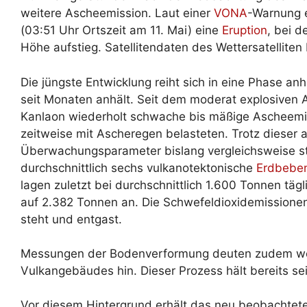
weitere Ascheemission. Laut einer
VONA
-Warnung e
(03:51 Uhr Ortszeit am 11. Mai) eine
Eruption
, bei d
Höhe aufstieg. Satellitendaten des Wettersatelliten
Die jüngste Entwicklung reiht sich in eine Phase anh
seit Monaten anhält. Seit dem moderat explosiven 
Kanlaon wiederholt schwache bis mäßige Ascheem
zeitweise mit Ascheregen belasteten. Trotz dieser a
Überwachungsparameter bislang vergleichsweise stabi
durchschnittlich sechs vulkanotektonische
Erdbebe
lagen zuletzt bei durchschnittlich 1.600 Tonnen tä
auf 2.382 Tonnen an. Die Schwefeldioxidemissione
steht und entgast.
Messungen der Bodenverformung deuten zudem wei
Vulkangebäudes hin. Dieser Prozess hält bereits se
Vor diesem Hintergrund erhält das neu beobachtet