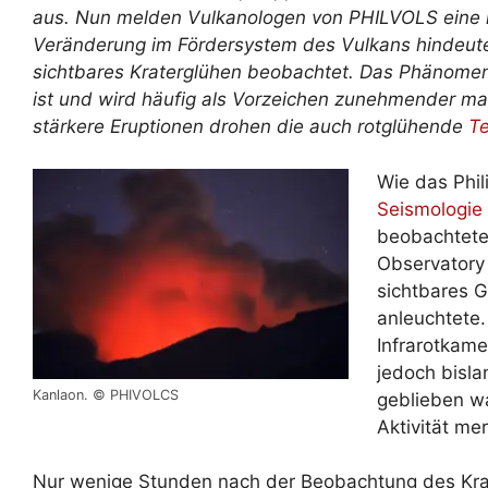
aus. Nun melden Vulkanologen von PHILVOLS eine ne
Veränderung im Fördersystem des Vulkans hindeute
sichtbares Kraterglühen beobachtet. Das Phänomen 
ist und wird häufig als Vorzeichen zunehmender ma
stärkere Eruptionen drohen die auch rotglühende
T
Wie das Phili
Seismologie
beobachtete
Observatory
sichtbares G
anleuchtete.
Infrarotkame
jedoch bisla
Kanlaon. © PHIVOLCS
geblieben wa
Aktivität mer
Nur wenige Stunden nach der Beobachtung des Kra