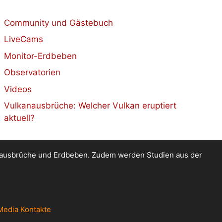
Community und Gästebuch
LiveCams
Monitor-Erdbeben
Observatorien
Videos
Vulkanausbrüche: Welcher Vulkan eruptiert
aktuell?
kanausbrüche und Erdbeben. Zudem werden Studien aus der
Media Kontakte