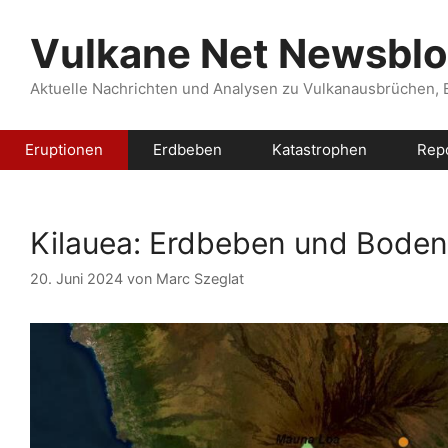
Zum
Inhalt
Vulkane Net Newsbl
springen
Aktuelle Nachrichten und Analysen zu Vulkanausbrüchen,
Eruptionen
Erdbeben
Katastrophen
Rep
Kilauea: Erdbeben und Bode
20. Juni 2024
von
Marc Szeglat