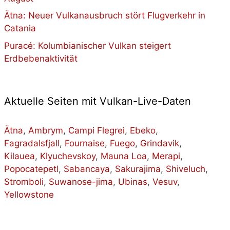
Ätna: Neuer Vulkanausbruch stört Flugverkehr in
Catania
Puracé: Kolumbianischer Vulkan steigert
Erdbebenaktivität
Aktuelle Seiten mit Vulkan-Live-Daten
Ätna
,
Ambrym
,
Campi Flegrei
,
Ebeko
,
Fagradalsfjall
,
Fournaise
,
Fuego
,
Grindavik
,
Kilauea
,
Klyuchevskoy
,
Mauna Loa
,
Merapi
,
Popocatepetl
,
Sabancaya
,
Sakurajima
,
Shiveluch
,
Stromboli
,
Suwanose-jima
,
Ubinas
,
Vesuv
,
Yellowstone