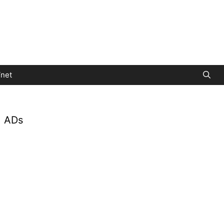
net
ADs