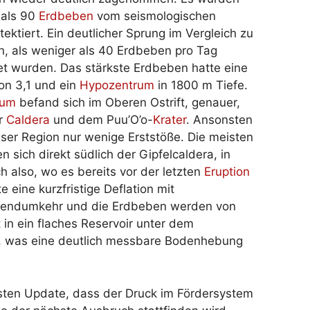
 als 90
Erdbeben
vom seismologischen
ektiert. Ein deutlicher Sprung im Vergleich zu
, als weniger als 40 Erdbeben pro Tag
t wurden. Das stärkste Erdbeben hatte eine
on 3,1 und ein
Hypozentrum
in 1800 m Tiefe.
rum
befand sich im Oberen Ostrift, genauer,
r
Caldera
und dem Puu’O’o-
Krater
. Ansonsten
eser Region nur wenige Erststöße. Die meisten
n sich direkt südlich der Gipfelcaldera, in
h also, wo es bereits vor der letzten
Eruption
 eine kurzfristige Deflation mit
Trendumkehr und die Erdbeben werden von
n ein flaches Reservoir unter dem
ch, was eine deutlich messbare Bodenhebung
sten Update, dass der Druck im Fördersystem