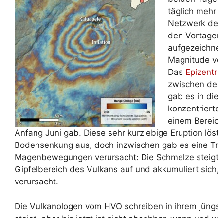
täglich mehr
Netzwerk det
den Vortagen
aufgezeichne
Magnitude v
Das
Epizent
zwischen de
gab es in di
konzentrierte
einem Bereic
Anfang Juni gab. Diese sehr kurzlebige Eruption löste
Bodensenkung aus, doch inzwischen gab es eine 
Magenbewegungen verursacht: Die Schmelze steigt i
Gipfelbereich des Vulkans auf und akkumuliert si
verursacht.
Die Vulkanologen vom HVO schreiben in ihrem jüng