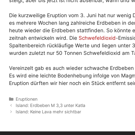
steigt, aber bis jetzt ist nicht absehbar, wann und
Die kurzweilige Eruption vom 3. Juni hat nur weni
es mehrere Wochen lang zahlreiche Erdbeben in d
heute wieder die Erdbeben stattfinden. So könnte es
zeitnah entwickeln wird. Die
Schwefeldioxid
-Emissi
Spaltenbereich rückläufige Werte und liegen unter 
wurden zuletzt nur 50 Tonnen Schwefeldioxid am 
Vereinzelt gab es auch wieder schwache Erdbebe
Es wird eine leichte Bodenhebung infolge von Magm
Eruption dürften wir hier noch ein Stück entfernt se
Kategorien
Eruptionen
Island: Erdbeben M 3,3 unter Katla
Island: Keine Lava mehr sichtbar