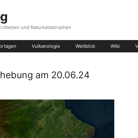
og
 Erdbeben und Naturkatastrophen
ortagen
Vulkanologie
Weltblick
Wiki
V
nhebung am 20.06.24