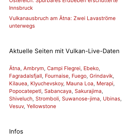
Östereich: Spürbares Erdbeben erschütterte
Innsbruck
Vulkanausbruch am Ätna: Zwei Lavaströme
unterwegs
Aktuelle Seiten mit Vulkan-Live-Daten
Ätna
,
Ambrym
,
Campi Flegrei
,
Ebeko
,
Fagradalsfjall
,
Fournaise
,
Fuego
,
Grindavik
,
Kilauea
,
Klyuchevskoy
,
Mauna Loa
,
Merapi
,
Popocatepetl
,
Sabancaya
,
Sakurajima
,
Shiveluch
,
Stromboli
,
Suwanose-jima
,
Ubinas
,
Vesuv
,
Yellowstone
Infos