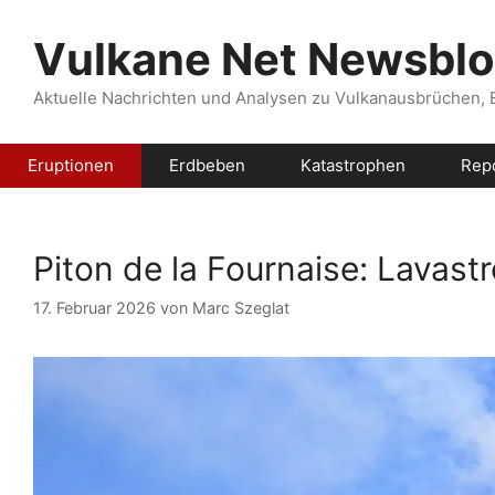
Zum
Inhalt
Vulkane Net Newsbl
springen
Aktuelle Nachrichten und Analysen zu Vulkanausbrüchen,
Eruptionen
Erdbeben
Katastrophen
Rep
Piton de la Fournaise: Lavastr
17. Februar 2026
von
Marc Szeglat