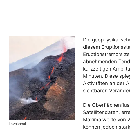
Die geophysikalisc
diesem Eruptionssta
Eruptionstremors zei
abnehmenden Tenden
kurzzeitigen Ampli
Minuten. Diese spie
Aktivitäten an der 
sichtbaren Verände
Die Oberflächenflus
Satellitendaten, er
Maximalwerte von 2
Lavakanal
können jedoch stark