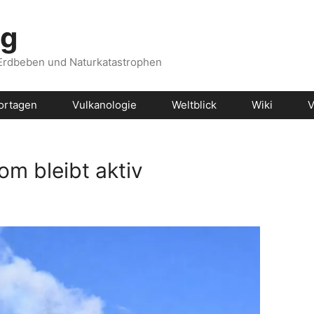
og
 Erdbeben und Naturkatastrophen
ortagen
Vulkanologie
Weltblick
Wiki
V
om bleibt aktiv