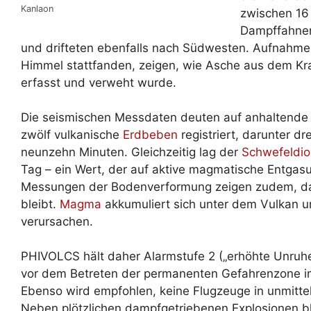
Kanlaon
zwischen 16
Dampffahnen
und drifteten ebenfalls nach Südwesten. Aufnahme
Himmel stattfanden, zeigen, wie Asche aus dem Kra
erfasst und verweht wurde.
Die seismischen Messdaten deuten auf anhaltende 
zwölf vulkanische
Erdbeben
registriert, darunter d
neunzehn Minuten. Gleichzeitig lag der
Schwefeldio
Tag – ein Wert, der auf aktive magmatische Entgasu
Messungen der Bodenverformung zeigen zudem, das
bleibt.
Magma
akkumuliert sich unter dem Vulkan un
verursachen.
PHIVOLCS hält daher Alarmstufe 2 („erhöhte Unruhe“
vor dem Betreten der permanenten Gefahrenzone im
Ebenso wird empfohlen, keine Flugzeuge in unmitte
Neben plötzlichen dampfgetriebenen Explosionen b