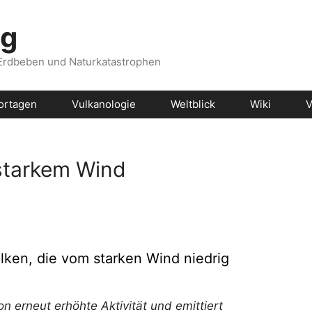
og
 Erdbeben und Naturkatastrophen
ortagen
Vulkanologie
Weltblick
Wiki
V
 starkem Wind
lken, die vom starken Wind niedrig
n erneut erhöhte Aktivität und emittiert