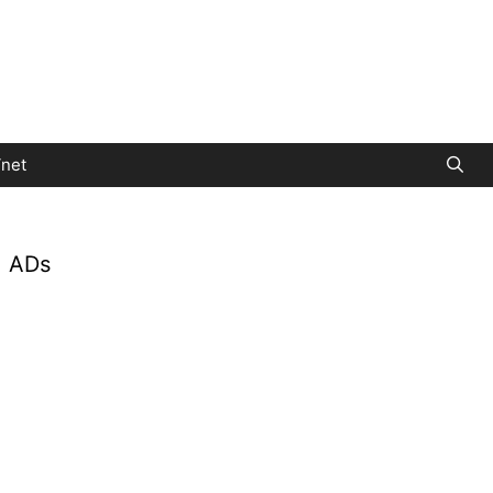
net
ADs