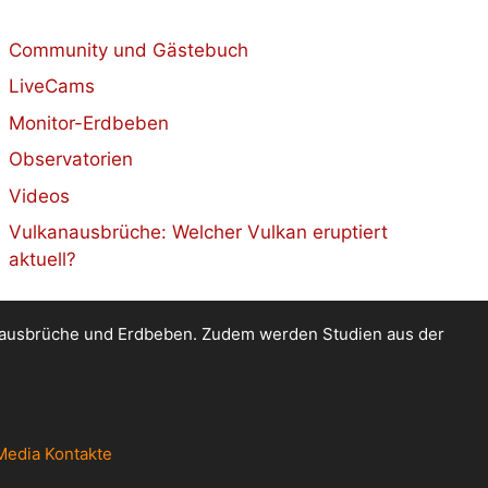
Community und Gästebuch
LiveCams
Monitor-Erdbeben
Observatorien
Videos
Vulkanausbrüche: Welcher Vulkan eruptiert
aktuell?
kanausbrüche und Erdbeben. Zudem werden Studien aus der
Media Kontakte