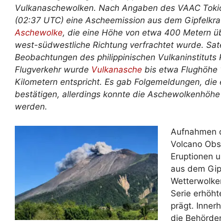
Vulkanaschewolken. Nach Angaben des VAAC Tokio
(02:37 UTC) eine Ascheemission aus dem Gipfelkrat
Aschewolke
, die eine Höhe von etwa 400 Metern 
west-südwestliche Richtung verfrachtet wurde. Sat
Beobachtungen des philippinischen Vulkaninstituts
Flugverkehr wurde
Vulkanasche
bis etwa Flughöhe 
Kilometern entspricht. Es gab Folgemeldungen, die
bestätigen, allerdings konnte die Aschewolkenhöh
werden.
Aufnahmen 
Volcano Obse
Eruptionen u
aus dem Gipf
Wetterwolken
Serie erhöht
prägt. Inner
die Behörde