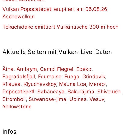
Vulkan Popocatépetl eruptiert am 06.08.26
Aschewolken
Tokachidake emittiert Vulkanasche 300 m hoch
Aktuelle Seiten mit Vulkan-Live-Daten
Ätna
,
Ambrym
,
Campi Flegrei
,
Ebeko
,
Fagradalsfjall
,
Fournaise
,
Fuego
,
Grindavik
,
Kilauea
,
Klyuchevskoy
,
Mauna Loa
,
Merapi
,
Popocatepetl
,
Sabancaya
,
Sakurajima
,
Shiveluch
,
Stromboli
,
Suwanose-jima
,
Ubinas
,
Vesuv
,
Yellowstone
Infos