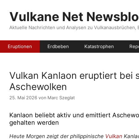
Zum
Inhalt
Vulkane Net Newsbl
springen
Aktuelle Nachrichten und Analysen zu Vulkanausbrüchen,
Eruptionen
Erdbeben
Katastrophen
Rep
Vulkan Kanlaon eruptiert bei
Aschewolken
25. Mai 2026
von
Marc Szeglat
Kanlaon beliebt aktiv und emittiert Aschewo
gehalten werden
Heute Morgen zeigt der philippinische
Vulkan
Kanlao