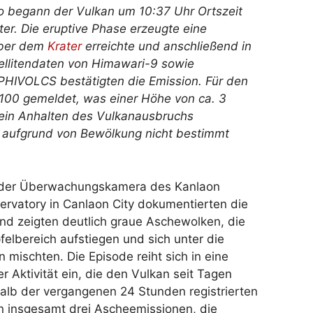
 begann der Vulkan um 10:37 Uhr Ortszeit
er. Die eruptive Phase erzeugte eine
über dem
Krater
erreichte und anschließend in
ellitendaten von Himawari-9 sowie
 PHIVOLCS bestätigten die Emission. Für den
100 gemeldet, was einer Höhe von ca. 3
 ein Anhalten des Vulkanausbruchs
e aufgrund von Bewölkung nicht bestimmt
der Überwachungskamera des Kanlaon
rvatory in Canlaon City dokumentierten die
nd zeigten deutlich graue Aschewolken, die
elbereich aufstiegen und sich unter die
 mischten. Die Episode reiht sich in eine
er Aktivität ein, die den Vulkan seit Tagen
halb der vergangenen 24 Stunden registrierten
n insgesamt drei Ascheemissionen, die