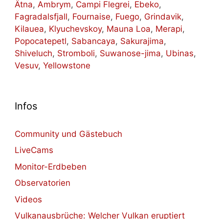
Ätna
,
Ambrym
,
Campi Flegrei
,
Ebeko
,
Fagradalsfjall
,
Fournaise
,
Fuego
,
Grindavik
,
Kilauea
,
Klyuchevskoy
,
Mauna Loa
,
Merapi
,
Popocatepetl
,
Sabancaya
,
Sakurajima
,
Shiveluch
,
Stromboli
,
Suwanose-jima
,
Ubinas
,
Vesuv
,
Yellowstone
Infos
Community und Gästebuch
LiveCams
Monitor-Erdbeben
Observatorien
Videos
Vulkanausbrüche: Welcher Vulkan eruptiert