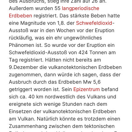
des Ausbruchs, stieg ihre Zahl auf 26 an.
Außerdem wurden 55
langperiodische
Erdbeben
registriert. Das stärkste Beben hatte
eine Magnitude von 1,8. der
Schwefeldioxid
-
Ausstoß war in den Wochen vor der Eruption
rückläufig, was ein ehr ungewöhnliches
Phänomen ist. So wurde vor der Eruption ein
Schwefeldioxid-Ausstoß von 424 Tonnen am
Tag registriert. Hätten nicht bereits am
9.Dezember die vulkanotektonischen Erdbeben
zugenommen, dann würde ich sagen, dass der
Ausbruch durch das Erdbeben Mw 5,6
getriggert worden ist. Sein
Epizentrum
befand
sich ca. 40 km nordwestlich des Vulkans und
ereignete sich wenige Stunden nach dem
Einsetzen der vulkanotektonischen Erdbeben
am Vulkan. Natürlich könnte es trotzdem einen
Zusammenhang zwischen dem tektonischen