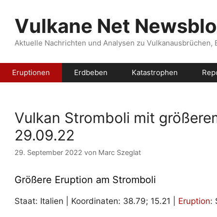
Zum
Inhalt
Vulkane Net Newsbl
springen
Aktuelle Nachrichten und Analysen zu Vulkanausbrüchen,
Eruptionen
Erdbeben
Katastrophen
Rep
Vulkan Stromboli mit größer
29.09.22
29. September 2022
von
Marc Szeglat
Größere Eruption am Stromboli
Staat: Italien | Koordinaten: 38.79; 15.21 |
Eruption
: