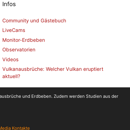
Infos
Community und Gästebuch
LiveCams
Monitor-Erdbeben
Observatorien
Videos
Vulkanausbrüche: Welcher Vulkan eruptiert
aktuell?
kanausbrüche und Erdbeben. Zudem werden Studien aus der
Media Kontakte