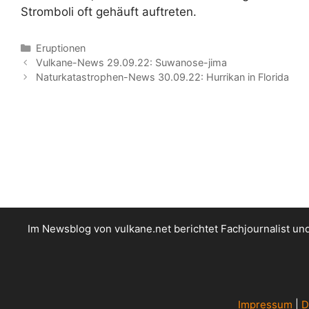
Stromboli oft gehäuft auftreten.
Kategorien
Eruptionen
Vulkane-News 29.09.22: Suwanose-jima
Naturkatastrophen-News 30.09.22: Hurrikan in Florida
Im Newsblog von vulkane.net berichtet Fachjournalist u
Impressum
|
D