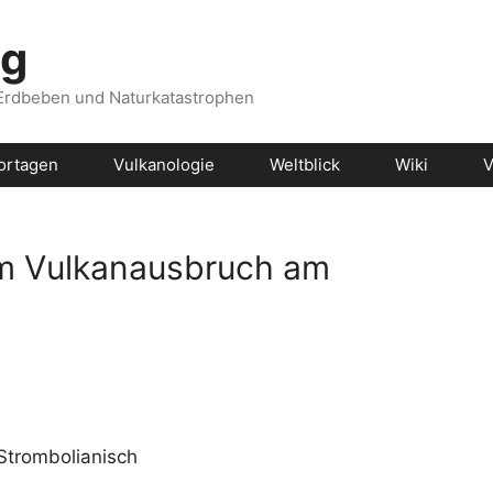
og
 Erdbeben und Naturkatastrophen
ortagen
Vulkanologie
Weltblick
Wiki
V
em Vulkanausbruch am
 Strombolianisch