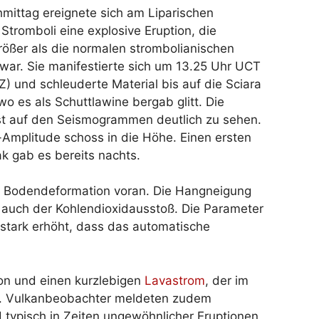
mittag ereignete sich am Liparischen
 Stromboli eine explosive Eruption, die
rößer als die normalen strombolianischen
war. Sie manifestierte sich um 13.25 Uhr UCT
) und schleuderte Material bis auf die Sciara
wo es als Schuttlawine bergab glitt. Die
ist auf den Seismogrammen deutlich zu sehen.
-Amplitude schoss in die Höhe. Einen ersten
k gab es bereits nachts.
hte Bodendeformation voran. Die Hangneigung
r auch der Kohlendioxidausstoß. Die Parameter
 stark erhöht, dass das automatische
on und einen kurzlebigen
Lavastrom
, der im
ar. Vulkanbeobachter meldeten zudem
d typisch in Zeiten ungewöhnlicher Eruptionen