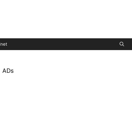
net
ADs