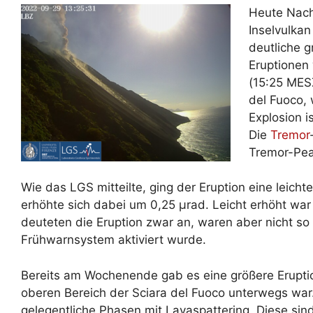
Heute Nach
Inselvulkan
deutliche g
Eruptionen 
(15:25 MESZ
del Fuoco, 
Explosion 
Die
Tremor
Tremor-Pea
Wie das LGS mitteilte, ging der Eruption eine leic
erhöhte sich dabei um 0,25 µrad. Leicht erhöht wa
deuteten die Eruption zwar an, waren aber nicht so
Frühwarnsystem aktiviert wurde.
Bereits am Wochenende gab es eine größere Erupti
oberen Bereich der Sciara del Fuoco unterwegs w
gelegentliche Phasen mit Lavaspattering. Diese sin