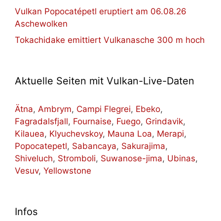
Vulkan Popocatépetl eruptiert am 06.08.26
Aschewolken
Tokachidake emittiert Vulkanasche 300 m hoch
Aktuelle Seiten mit Vulkan-Live-Daten
Ätna
,
Ambrym
,
Campi Flegrei
,
Ebeko
,
Fagradalsfjall
,
Fournaise
,
Fuego
,
Grindavik
,
Kilauea
,
Klyuchevskoy
,
Mauna Loa
,
Merapi
,
Popocatepetl
,
Sabancaya
,
Sakurajima
,
Shiveluch
,
Stromboli
,
Suwanose-jima
,
Ubinas
,
Vesuv
,
Yellowstone
Infos