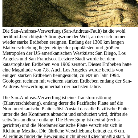
Die San-Andreas-Verwerfung (San-Andreas-Fault) ist die wohl
berühmt-berüchtigste Störungszone der Welt, an der sich immer
wieder starke Erdbeben ereignen. Entlang der 1300 km langen
Blattverschiebung liegen einige der populärsten und größten
Metropolen der US-amerikanischen Westküste: San Diego, Los
Angeles und San Francisco. Letztere Stadt wurde bei dem
katastrophalen Erdbeben von 1906 zerstört. Dieses Erdbeben hatte
eine Magnitude von 7,8. Auch Los Angeles wurde bereits von
einigen starken Erdbeben heimgesucht; zuletzt im Jahr 1994.
Geologen rechnen mit weiteren starken Erdbeben entlang der San-
Andreas-Verwerfung innerhalb der nächsten Jahre.
Die San-Andreas-Verwerfung ist eine Transformstörung
(Blattverschiebung), entlang derer die Pazifische Platte auf die
Nordamerikanische Platte stößt. Anstatt dass die Pazifische Platte
unter die des Kontinents abtaucht und subduziert wird, driftet sie
seitwärts an dieser entlang. Die Bewegung ist dextral (rechts
gerichtet) und die Nordamerikanische Platte verschiebt sich in
Richtung Mexiko. Die jährliche Verschiebung beträgt ca. 6 cm.
Allerdings findet die Bewegung nicht überall gleichmäßig statt. In