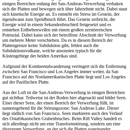
einigen Bereichen entlang der San-Andreas-Verwerfung verhaken
sich die Platten und bewegen sich über Jahrzehnte nicht. Dabei staut
sich kinetische Energie an. Es entsteht ein Stress im Gestein, der
irgendwann zum Sprödbruch führt. Das Gestein zerbricht, die
Energie wird in einem Sekundenbruchteil freigesetzt und es
entstehen Erdbebenwellen mit einem großen zerstörerischen
Potenzial. Dabei kann sich der betroffene Abschnitt der Verwerfung
um mehrere Meter verschieben. Da es in diesem Bereich der
Plattengrenze keine Subduktion gibt, fehlen auch die
Subduktionsvulkane, welche ansonsten typisch für die
Küstengebirge der beiden Amerikas sind.
Aufgrund der Kontinentalwanderung verringert sich die Entfernung
zwischen San Francisco und Los Angeles immer weiter, da San
Francisco auf der Nordamerikanischen Platte liegt und Los Angeles
auf der Pazifischen Platte.
Aus der Luft ist die San-Andreas-Verwerfung in einigen Bereichen
gut sichtbar. Teilweise ist der Boden hier abgesackt und bildet Seen.
Einer dieser Seen, der einen Bereich der Verwerfung füllt, ist
namensgebend für die Störungszone: San Andreas Lake. Dieser
liegt südlich von San Francisco. Seen markieren auch den Verlauf
des Ostafrikanischen Grabenbruches. Beim Rift Valley handelt es
sich allerdings nicht um eine Transformstörung, sondern um eine
divergente Verwerfung, an der sich die Platten voneinander