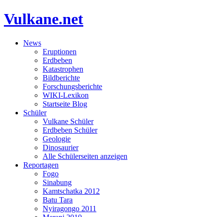
Vulkane.net
News
Eruptionen
Erdbeben
Katastrophen
Bildberichte
Forschungsberichte
WIKI-Lexikon
Startseite Blog
Schüler
Vulkane Schüler
Erdbeben Schüler
Geologie
Dinosaurier
Alle Schülerseiten anzeigen
Reportagen
Fogo
Sinabung
Kamtschatka 2012
Batu Tara
Nyiragongo 2011