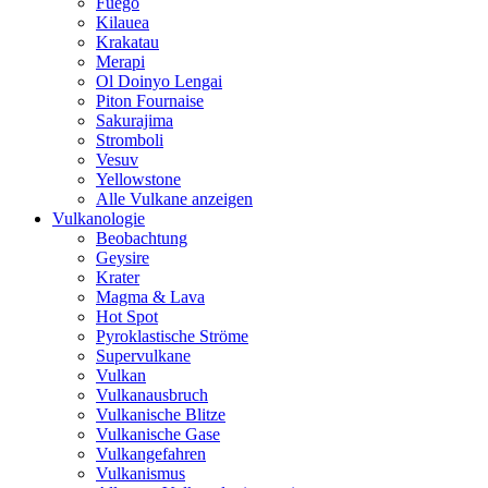
Fuego
Kilauea
Krakatau
Merapi
Ol Doinyo Lengai
Piton Fournaise
Sakurajima
Stromboli
Vesuv
Yellowstone
Alle Vulkane anzeigen
Vulkanologie
Beobachtung
Geysire
Krater
Magma & Lava
Hot Spot
Pyroklastische Ströme
Supervulkane
Vulkan
Vulkanausbruch
Vulkanische Blitze
Vulkanische Gase
Vulkangefahren
Vulkanismus