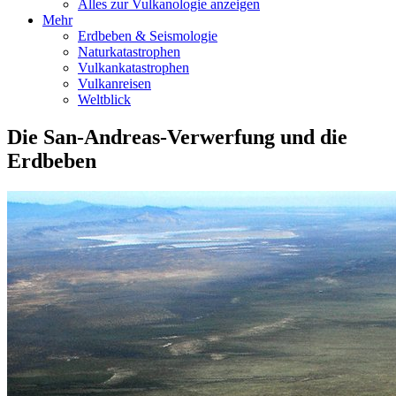
Alles zur Vulkanologie anzeigen
Mehr
Erdbeben & Seismologie
Naturkatastrophen
Vulkankatastrophen
Vulkanreisen
Weltblick
Die San-Andreas-Verwerfung und die
Erdbeben