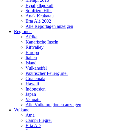
Merapi 2010
Eyjafjallajökull
Soufrière Hills
Anak Krakatau
Erta Alé 2002
Alle Reportagen anzeigen
Regionen
Afrika
Kanarische Inseln
Riftvalley
Europa
Italien
Island
Vulkaneifel
Pazifischer Feuergürtel
Guatemala
Hawaii
Indonesien
Japan
Vanuatu
Alle Vulkanregionen anzeigen
Vulkane
Ätna
Campi Flegrei
Erta Alé