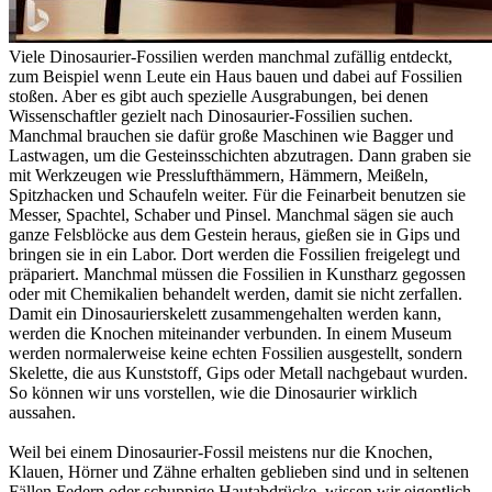
Viele Dinosaurier-Fossilien werden manchmal zufällig entdeckt,
zum Beispiel wenn Leute ein Haus bauen und dabei auf Fossilien
stoßen. Aber es gibt auch spezielle Ausgrabungen, bei denen
Wissenschaftler gezielt nach Dinosaurier-Fossilien suchen.
Manchmal brauchen sie dafür große Maschinen wie Bagger und
Lastwagen, um die Gesteinsschichten abzutragen. Dann graben sie
mit Werkzeugen wie Presslufthämmern, Hämmern, Meißeln,
Spitzhacken und Schaufeln weiter. Für die Feinarbeit benutzen sie
Messer, Spachtel, Schaber und Pinsel. Manchmal sägen sie auch
ganze Felsblöcke aus dem Gestein heraus, gießen sie in Gips und
bringen sie in ein Labor. Dort werden die Fossilien freigelegt und
präpariert. Manchmal müssen die Fossilien in Kunstharz gegossen
oder mit Chemikalien behandelt werden, damit sie nicht zerfallen.
Damit ein Dinosaurierskelett zusammengehalten werden kann,
werden die Knochen miteinander verbunden. In einem Museum
werden normalerweise keine echten Fossilien ausgestellt, sondern
Skelette, die aus Kunststoff, Gips oder Metall nachgebaut wurden.
So können wir uns vorstellen, wie die Dinosaurier wirklich
aussahen.
Weil bei einem Dinosaurier-Fossil meistens nur die Knochen,
Klauen, Hörner und Zähne erhalten geblieben sind und in seltenen
Fällen Federn oder schuppige Hautabdrücke, wissen wir eigentlich