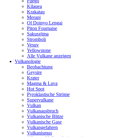
Fuego
Kilauea
Krakatau
Merapi
Ol Doinyo Lengai
Piton Fournaise
Sakurajima
Stromboli
Vesuv
Yellowstone
Alle Vulkane anzeigen
Vulkanologie
Beobachtung
Geysire
Krater
Magma & Lava
Hot Spot
Pyroklastische Ströme
Supervulkane
Vulkan
Vulkanausbruch
Vulkanische Blitze
Vulkanische Gase
Vulkangefahren
Vulkanismus