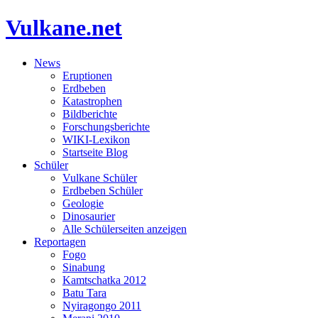
Vulkane.net
News
Eruptionen
Erdbeben
Katastrophen
Bildberichte
Forschungsberichte
WIKI-Lexikon
Startseite Blog
Schüler
Vulkane Schüler
Erdbeben Schüler
Geologie
Dinosaurier
Alle Schülerseiten anzeigen
Reportagen
Fogo
Sinabung
Kamtschatka 2012
Batu Tara
Nyiragongo 2011