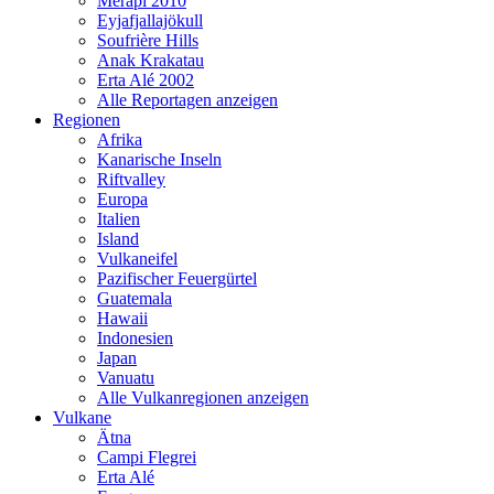
Merapi 2010
Eyjafjallajökull
Soufrière Hills
Anak Krakatau
Erta Alé 2002
Alle Reportagen anzeigen
Regionen
Afrika
Kanarische Inseln
Riftvalley
Europa
Italien
Island
Vulkaneifel
Pazifischer Feuergürtel
Guatemala
Hawaii
Indonesien
Japan
Vanuatu
Alle Vulkanregionen anzeigen
Vulkane
Ätna
Campi Flegrei
Erta Alé