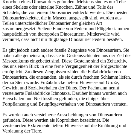
Knochen eines Dinosauriers gefunden. Meistens sind es nur Teile
eines Skeletts oder einzelne Knochen, Zähne und Teile des
Schädels, die von einem Dinosaurier entdeckt werden. Die meisten
Dinosaurierskelette, die in Museen ausgestellt sind, wurden aus
Teilen unterschiedlicher Dinosaurier der gleichen Art
zusammengesetzt. Seltene Funde von Federn und Flügeln stammen
hauptsächlich von theropoden Dinosauriern. Mittlerweile wird
vermutet, dass nicht nur flugfähige Dinosaurier Federn besaßen.
Es gibt jedoch auch andere fossile Zeugnisse von Dinosauriern. Sie
haben alle gemeinsam, dass sie in Gesteinsschichten aus der Zeit des
Mesozoikums eingebettet sind. Diese Gesteine sind ein Zeitarchiv,
das uns einen Blick in eine ferne Vergangenheit der Erdgeschichte
ermöglicht. Zu diesen Zeugnissen zählen die Fußabdrücke von
Dinosauriern, die entstanden, als sie durch feuchten Schlamm liefen,
der zu Stein wurde. Fußabdrücke liefern Hinweise auf Größe,
Gewicht und Sozialverhalten der Dinos. Der Fachmann nennt
versteinerte Fußabdrücke Ichnotaxa. Darüber hinaus wurden auch
Eierschalen und Nestfossilien gefunden, die einiges über
Fortpflanzung und Brutpflegeverhalten von Dinosauriern verraten.
Es wurden auch versteinerte Ausscheidungen von Dinosauriern
gefunden. Diese werden als Koprolithen bezeichnet. Die
versteinerten Exkremente liefern Hinweise auf die Ernährung und
Verdauung der Tiere.