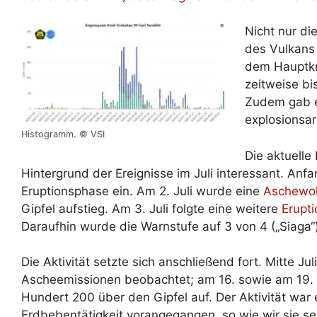
Nicht nur di
des Vulkans
dem Hauptkra
zeitweise bi
Zudem gab e
explosionsa
Histogramm. © VSI
Die aktuelle
Hintergrund der Ereignisse im Juli interessant. Anf
Eruptionsphase ein. Am 2. Juli wurde eine
Aschewo
Gipfel aufstieg. Am 3. Juli folgte eine weitere
Erupti
Daraufhin wurde die Warnstufe auf 3 von 4 („Siaga
Die Aktivität setzte sich anschließend fort. Mitte J
Ascheemissionen beobachtet; am 16. sowie am 19. 
Hundert 200 über den Gipfel auf. Der Aktivität war
Erdbebentätigkeit vorangegangen, so wie wir sie se