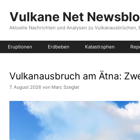
Zum
Inhalt
Vulkane Net Newsbl
springen
Aktuelle Nachrichten und Analysen zu Vulkanausbrüchen,
Eruptionen
Erdbeben
Katastrophen
Rep
Vulkanausbruch am Ätna: Zw
7. August 2026
von
Marc Szeglat