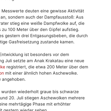
e Messwerte deuten eine gewisse Aktivität
 an, sondern auch der Dampfausstoß: Aus
ter stieg eine weiße Dampfwolke auf, die
s zu 100 Meter über den Gipfel aufstieg.
s gestern drei Entgasungsbeben, die durch
rtige Gasfreisetzung zustande kamen.
 Entwicklung ist besonders vor dem
ang Juli setzte am Anak Krakatau eine neue
lke
registriert, die etwa 200 Meter über dem
on
mit einer ähnlich hohen Aschewolke.
“) angehoben.
uli wurden wiederholt graue bis schwarze
und 20. Juli stiegen Aschewolken mehrere
 eine mehrtägige Phase mit erhöhter
it gestern wieder sehen.