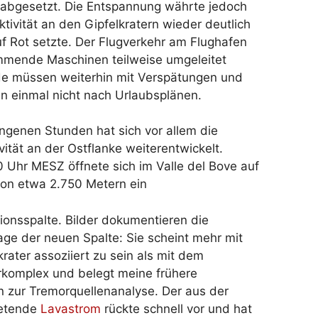
rabgesetzt. Die Entspannung währte jedoch
tivität an den Gipfelkratern wieder deutlich
f Rot setzte. Der Flugverkehr am Flughafen
ommende Maschinen teilweise umgeleitet
nde müssen weiterhin mit Verspätungen und
un einmal nicht nach Urlaubsplänen.
ngenen Stunden hat sich vor allem die
vität an der Ostflanke weiterentwickelt.
Uhr MESZ öffnete sich im Valle del Bove auf
von etwa 2.750 Metern ein
ionsspalte. Bilder dokumentieren die
ge der neuen Spalte: Sie scheint mehr mit
ater assoziiert zu sein als mit dem
rkomplex und belegt meine frühere
on zur Tremorquellenanalyse. Der aus der
retende
Lavastrom
rückte schnell vor und hat