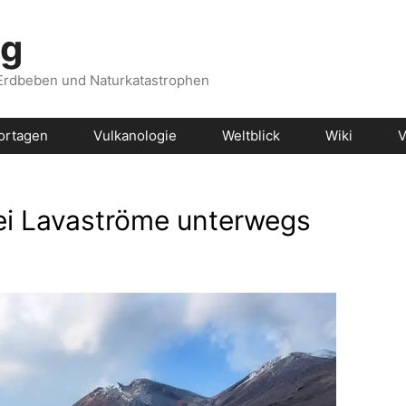
og
 Erdbeben und Naturkatastrophen
ortagen
Vulkanologie
Weltblick
Wiki
V
ei Lavaströme unterwegs