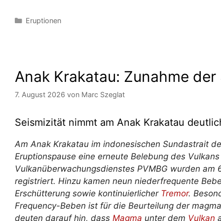
Kategorien
Eruptionen
Anak Krakatau: Zunahme der S
7. August 2026
von
Marc Szeglat
Seismizität nimmt am Anak Krakatau
deutli
Am Anak Krakatau im indonesischen Sundastrait deu
Eruptionspause eine erneute Belebung des Vulkan
Vulkanüberwachungsdienstes PVMBG wurden am 6.
registriert. Hinzu kamen neun niederfrequente Bebe
Erschütterung sowie kontinuierlicher
Tremor
. Beson
Frequency-Beben ist für die Beurteilung der magmat
deuten darauf hin, dass
Magma
unter dem
Vulkan
a