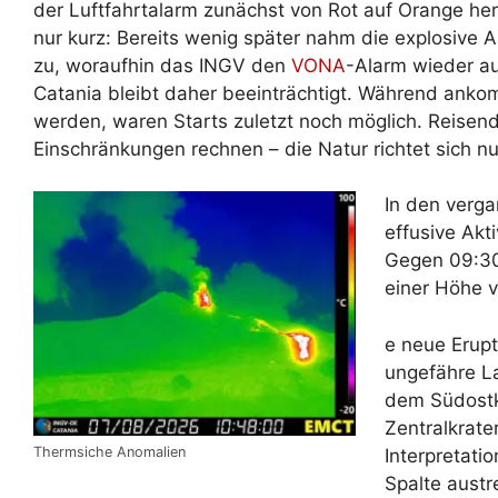
der Luftfahrtalarm zunächst von Rot auf Orange he
nur kurz: Bereits wenig später nahm die explosive Ak
zu, woraufhin das INGV den
VONA
-Alarm wieder au
Catania bleibt daher beeinträchtigt. Während ank
werden, waren Starts zuletzt noch möglich. Reise
Einschränkungen rechnen – die Natur richtet sich n
In den verga
effusive Akti
Gegen 09:30 
einer Höhe 
e neue Erupt
ungefähre La
dem Südostkr
Zentralkrate
Thermsiche Anomalien
Interpretati
Spalte aust