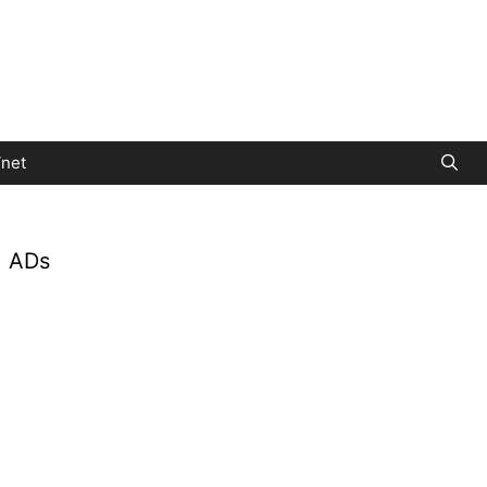
net
ADs