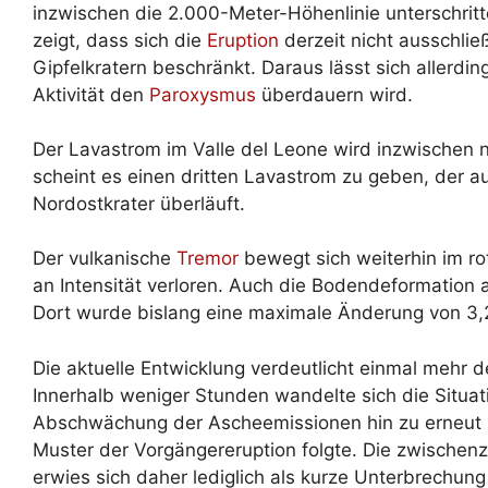
inzwischen die 2.000-Meter-Höhenlinie unterschrit
zeigt, dass sich die
Eruption
derzeit nicht ausschlie
Gipfelkratern beschränkt. Daraus lässt sich allerdin
Aktivität den
Paroxysmus
überdauern wird.
Der Lavastrom im Valle del Leone wird inzwischen 
scheint es einen dritten Lavastrom zu geben, der au
Nordostkrater überläuft.
Der vulkanische
Tremor
bewegt sich weiterhin im ro
an Intensität verloren. Auch die Bodendeformation a
Dort wurde bislang eine maximale Änderung von 3,2 
Die aktuelle Entwicklung verdeutlicht einmal mehr 
Innerhalb weniger Stunden wandelte sich die Situa
Abschwächung der Ascheemissionen hin zu erneut in
Muster der Vorgängereruption folgte. Die zwischenz
erwies sich daher lediglich als kurze Unterbrechung