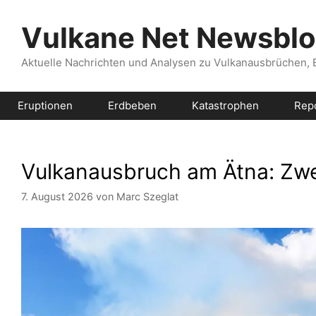
Zum
Inhalt
Vulkane Net Newsbl
springen
Aktuelle Nachrichten und Analysen zu Vulkanausbrüchen,
Eruptionen
Erdbeben
Katastrophen
Rep
Vulkanausbruch am Ätna: Zw
7. August 2026
von
Marc Szeglat