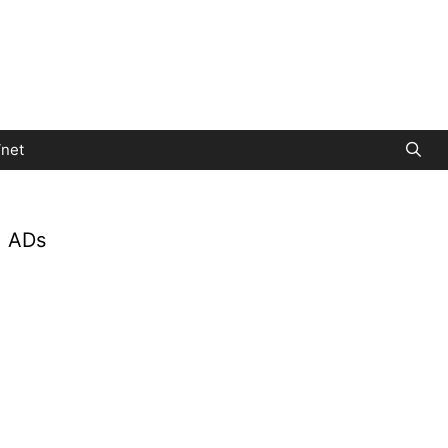
net
ADs