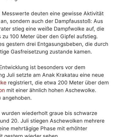
e Messwerte deuten eine gewisse Aktivität
 an, sondern auch der Dampfausstoß: Aus
ter stieg eine weiße Dampfwolke auf, die
s zu 100 Meter über den Gipfel aufstieg.
s gestern drei Entgasungsbeben, die durch
rtige Gasfreisetzung zustande kamen.
 Entwicklung ist besonders vor dem
ang Juli setzte am Anak Krakatau eine neue
lke
registriert, die etwa 200 Meter über dem
on
mit einer ähnlich hohen Aschewolke.
“) angehoben.
uli wurden wiederholt graue bis schwarze
und 20. Juli stiegen Aschewolken mehrere
 eine mehrtägige Phase mit erhöhter
it gestern wieder sehen.