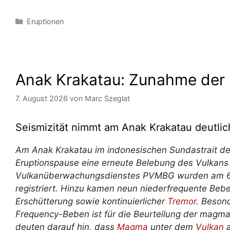
Kategorien
Eruptionen
Anak Krakatau: Zunahme der S
7. August 2026
von
Marc Szeglat
Seismizität nimmt am Anak Krakatau
deutli
Am Anak Krakatau im indonesischen Sundastrait deu
Eruptionspause eine erneute Belebung des Vulkan
Vulkanüberwachungsdienstes PVMBG wurden am 6.
registriert. Hinzu kamen neun niederfrequente Bebe
Erschütterung sowie kontinuierlicher
Tremor
. Beson
Frequency-Beben ist für die Beurteilung der magmat
deuten darauf hin, dass
Magma
unter dem
Vulkan
a