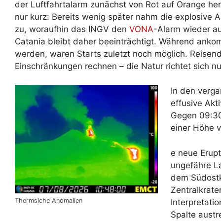
der Luftfahrtalarm zunächst von Rot auf Orange he
nur kurz: Bereits wenig später nahm die explosive Ak
zu, woraufhin das INGV den
VONA
-Alarm wieder au
Catania bleibt daher beeinträchtigt. Während ank
werden, waren Starts zuletzt noch möglich. Reise
Einschränkungen rechnen – die Natur richtet sich n
In den verga
effusive Akti
Gegen 09:30 
einer Höhe 
e neue Erupt
ungefähre La
dem Südostkr
Zentralkrate
Thermsiche Anomalien
Interpretati
Spalte aust