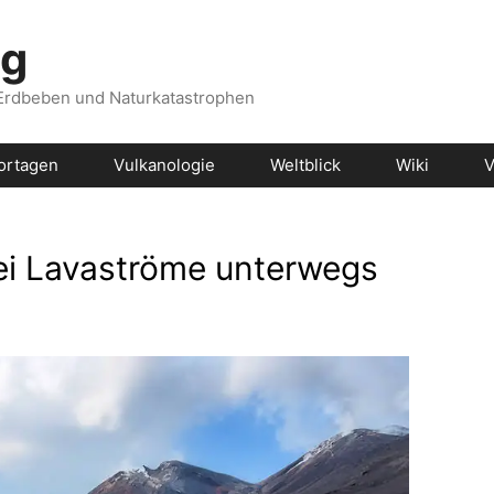
og
 Erdbeben und Naturkatastrophen
ortagen
Vulkanologie
Weltblick
Wiki
V
ei Lavaströme unterwegs