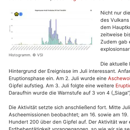
Nicht nur di
des Vulkans
dem Hauptkra
zeitweise bi
Zudem gab e
explosionsa
Histogramm. © VSI
Die aktuelle
Hintergrund der Ereignisse im Juli interessant. Anf
Eruptionsphase ein. Am 2. Juli wurde eine
Aschewo
Gipfel aufstieg. Am 3. Juli folgte eine weitere
Erupti
Daraufhin wurde die Warnstufe auf 3 von 4 („Siaga
Die Aktivität setzte sich anschließend fort. Mitte J
Ascheemissionen beobachtet; am 16. sowie am 19. 
Hundert 200 über den Gipfel auf. Der Aktivität war
Erdbebentätigkeit vorangegangen, so wie wir sie se