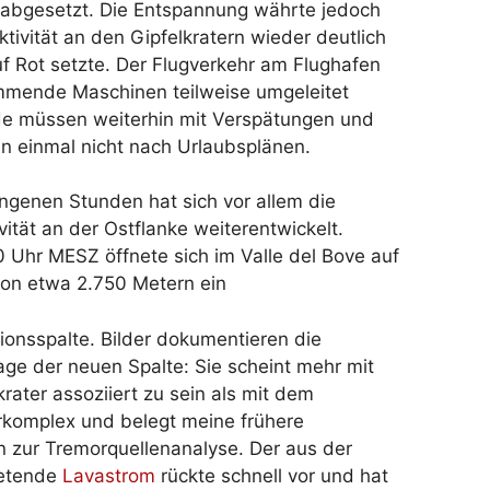
rabgesetzt. Die Entspannung währte jedoch
tivität an den Gipfelkratern wieder deutlich
f Rot setzte. Der Flugverkehr am Flughafen
ommende Maschinen teilweise umgeleitet
nde müssen weiterhin mit Verspätungen und
un einmal nicht nach Urlaubsplänen.
ngenen Stunden hat sich vor allem die
vität an der Ostflanke weiterentwickelt.
Uhr MESZ öffnete sich im Valle del Bove auf
von etwa 2.750 Metern ein
ionsspalte. Bilder dokumentieren die
ge der neuen Spalte: Sie scheint mehr mit
ater assoziiert zu sein als mit dem
rkomplex und belegt meine frühere
on zur Tremorquellenanalyse. Der aus der
retende
Lavastrom
rückte schnell vor und hat