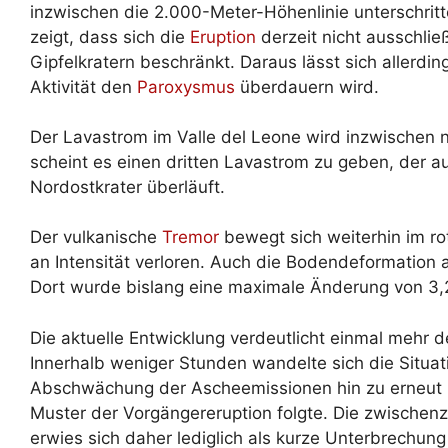
inzwischen die 2.000-Meter-Höhenlinie unterschrit
zeigt, dass sich die
Eruption
derzeit nicht ausschlie
Gipfelkratern beschränkt. Daraus lässt sich allerdin
Aktivität den
Paroxysmus
überdauern wird.
Der Lavastrom im Valle del Leone wird inzwischen 
scheint es einen dritten Lavastrom zu geben, der au
Nordostkrater überläuft.
Der vulkanische
Tremor
bewegt sich weiterhin im ro
an Intensität verloren. Auch die Bodendeformation a
Dort wurde bislang eine maximale Änderung von 3,2 
Die aktuelle Entwicklung verdeutlicht einmal mehr 
Innerhalb weniger Stunden wandelte sich die Situa
Abschwächung der Ascheemissionen hin zu erneut in
Muster der Vorgängereruption folgte. Die zwischenz
erwies sich daher lediglich als kurze Unterbrechung