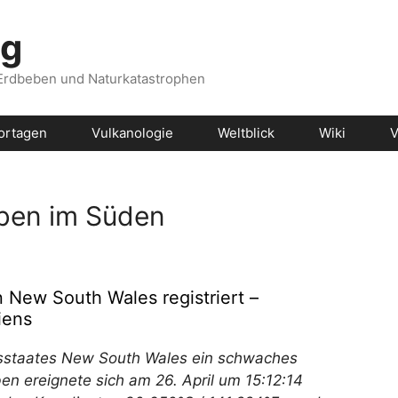
og
 Erdbeben und Naturkatastrophen
ortagen
Vulkanologie
Weltblick
Wiki
V
eben im Süden
New South Wales registriert –
iens
sstaates New South Wales ein schwaches
en ereignete sich am 26. April um 15:12:14