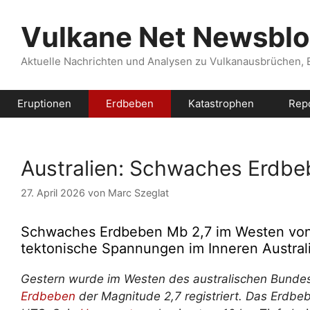
Zum
Inhalt
Vulkane Net Newsbl
springen
Aktuelle Nachrichten und Analysen zu Vulkanausbrüchen,
Eruptionen
Erdbeben
Katastrophen
Rep
Australien: Schwaches Erdb
27. April 2026
von
Marc Szeglat
Schwaches Erdbeben Mb 2,7 im Westen von 
tektonische Spannungen im Inneren Austral
Gestern wurde im Westen des australischen Bunde
Erdbeben
der Magnitude 2,7 registriert. Das Erdbeb