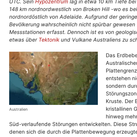
UTC. Sein
Hypozentrum
lag in etwa 10 km Tiefe be
148 km nordnordwestlich von Broken Hill -wo es be
nordnordöstlich von Adelaide. Aufgrund der gering
Bevölkerung wahrscheinlich nicht spürbar gewesen 
Messstationen erfasst. Dennoch ist es von geologis
etwas über
Tektonik
und Vulkane Australiens zu sc
Das Erdbeben
Australische
Plattengrenz
entstehen ni
sondern durc
Störungszone
Kruste. Der B
kristallinen
Australien
hinweg mehr
Süd-verlaufende Störungen entwickelten. Diese Str
denen sich die durch die Plattenbewegung erzeugt