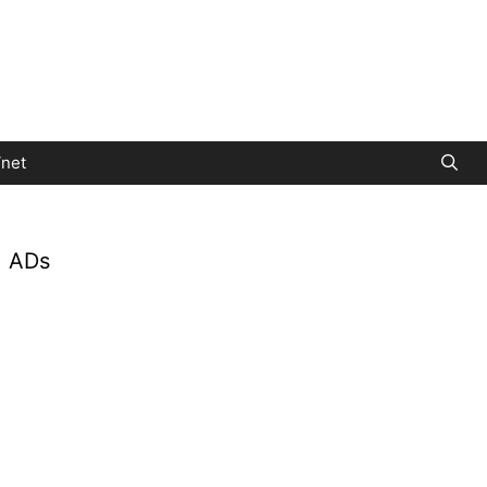
net
ADs