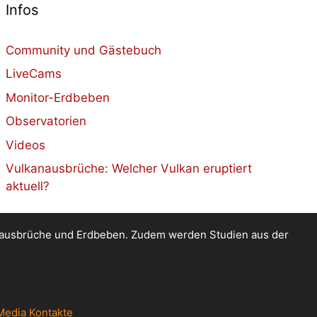
Infos
Community und Gästebuch
LiveCams
Monitor-Erdbeben
Observatorien
Videos
Vulkanausbrüche: Welcher Vulkan eruptiert
aktuell?
kanausbrüche und Erdbeben. Zudem werden Studien aus der
Media Kontakte