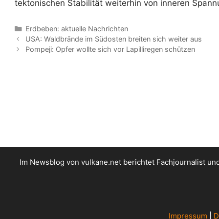
tektonischen Stabilität weiterhin von inneren Span
Kategorien
Erdbeben: aktuelle Nachrichten
USA: Waldbrände im Südosten breiten sich weiter aus
Pompeji: Opfer wollte sich vor Lapilliregen schützen
Im Newsblog von vulkane.net berichtet Fachjournalist u
Impressum
|
D