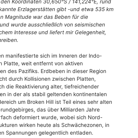
i den Koordinaten 30,650°S / 141,224°E, rund
kannte Erzlagerstätten gibt -und etwa 535 km
en Magnitude war das Beben für die
und wurde ausschließlich von seismischen
chem Interesse und liefert mir Gelegenheit,
hreiben.
 manifestierte sich im Inneren der Indo-
n Platte, weit entfernt von aktiven
en des Pazifiks. Erdbeben in dieser Region
cht durch Kollisionen zwischen Platten,
h die Reaktivierung alter, tiefreichender
n in der als stabil geltenden kontinentalen
ereich um Broken Hill ist Teil eines sehr alten
 Grundgebirges, das über Milliarden Jahre
fach deformiert wurde, wobei sich Nord-
ukturen wirken heute als Schwächezonen, in
en Spannungen gelegentlich entladen.