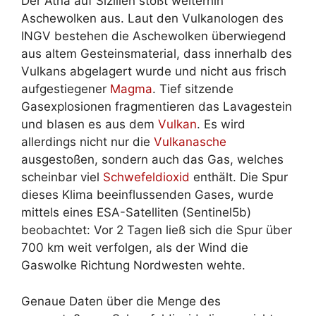
Der Ätna auf Sizilien stößt weiterhin
Aschewolken aus. Laut den Vulkanologen des
INGV bestehen die Aschewolken überwiegend
aus altem Gesteinsmaterial, dass innerhalb des
Vulkans abgelagert wurde und nicht aus frisch
aufgestiegener
Magma
. Tief sitzende
Gasexplosionen fragmentieren das Lavagestein
und blasen es aus dem
Vulkan
. Es wird
allerdings nicht nur die
Vulkanasche
ausgestoßen, sondern auch das Gas, welches
scheinbar viel
Schwefeldioxid
enthält. Die Spur
dieses Klima beeinflussenden Gases, wurde
mittels eines ESA-Satelliten (Sentinel5b)
beobachtet: Vor 2 Tagen ließ sich die Spur über
700 km weit verfolgen, als der Wind die
Gaswolke Richtung Nordwesten wehte.
Genaue Daten über die Menge des