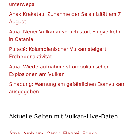
unterwegs
Anak Krakatau: Zunahme der Seismizität am 7.
August
Ätna: Neuer Vulkanausbruch stört Flugverkehr
in Catania
Puracé: Kolumbianischer Vulkan steigert
Erdbebenaktivität
Ätna: Wiederaufnahme strombolianischer
Explosionen am Vulkan
Sinabung: Warnung am gefährlichen Domvulkan
ausgegeben
Aktuelle Seiten mit Vulkan-Live-Daten
Ätna
,
Ambrym
,
Campi Flegrei
,
Ebeko
,