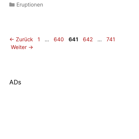
Kategorien
Eruptionen
Seite
Seite
Seite
Seite
Seite
←
Zurück
1
…
640
641
642
…
741
Weiter
→
ADs