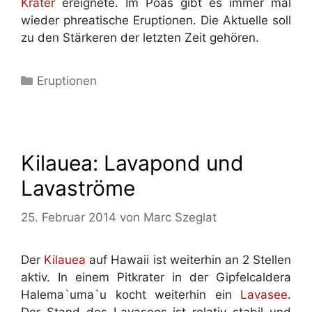
Krater
ereignete. Im Poas gibt es immer mal
wieder phreatische Eruptionen. Die Aktuelle soll
zu den Stärkeren der letzten Zeit gehören.
Kategorien
Eruptionen
Kilauea: Lavapond und
Lavaströme
25. Februar 2014
von
Marc Szeglat
Der
Kilauea
auf Hawaii ist weiterhin an 2 Stellen
aktiv. In einem Pitkrater in der Gipfelcaldera
Halema`uma`u kocht weiterhin ein
Lavasee
.
Der Stand des Lavasees ist relativ stabil und