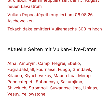
Stromboli: Vulkan eruptiert seit dem 5. August
neuen Lavastrom
Vulkan Popocatépetl eruptiert am 06.08.26
Aschewolken
Tokachidake emittiert Vulkanasche 300 m hoch
Aktuelle Seiten mit Vulkan-Live-Daten
Ätna
,
Ambrym
,
Campi Flegrei
,
Ebeko
,
Fagradalsfjall
,
Fournaise
,
Fuego
,
Grindavik
,
Kilauea
,
Klyuchevskoy
,
Mauna Loa
,
Merapi
,
Popocatepetl
,
Sabancaya
,
Sakurajima
,
Shiveluch
,
Stromboli
,
Suwanose-jima
,
Ubinas
,
Vesuv
,
Yellowstone