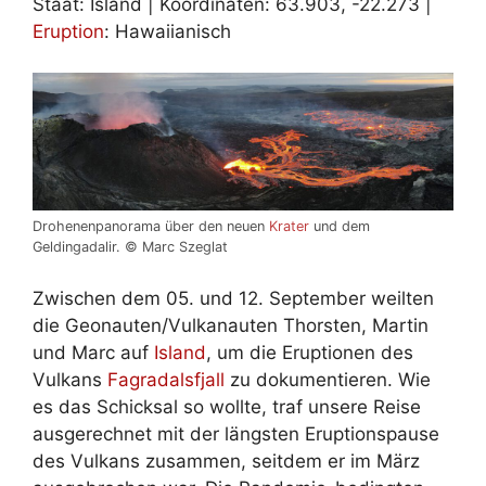
Staat: Island | Koordinaten: 63.903, -22.273 |
Eruption
: Hawaiianisch
Drohenenpanorama über den neuen
Krater
und dem
Geldingadalir. © Marc Szeglat
Zwischen dem 05. und 12. September weilten
die Geonauten/Vulkanauten Thorsten, Martin
und Marc auf
Island
, um die Eruptionen des
Vulkans
Fagradalsfjall
zu dokumentieren. Wie
es das Schicksal so wollte, traf unsere Reise
ausgerechnet mit der längsten Eruptionspause
des Vulkans zusammen, seitdem er im März