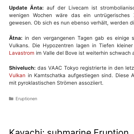
Update Änta:
auf der Livecam ist stromboliani
wenigen Wochen wäre das ein untrügerisches
gewesen. Ob sich es nun ebenso verhält, werden d
Ätna:
in den vergangenen Tagen gab es einige
Vulkans. Die Hypozentren lagen in Tiefen kleine
Lavastrom
im Valle del Bove ist weiterhin schwach a
Shiveluch:
das VAAC Tokyo registrierte in den le
Vulkan
in Kamtschatka aufgestiegen sind. Diese A
mit pyroklastischen Strömen assoziiert.
Kategorien
Eruptionen
Kavachi: submarine Eruption