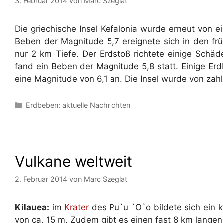
3. Februar 2014
von
Marc Szeglat
Die griechische Insel Kefalonia wurde erneut von 
Beben der Magnitude 5,7 ereignete sich in den f
nur 2 km Tiefe. Der Erdstoß richtete einige Schä
fand ein Beben der Magnitude 5,8 statt. Einige Er
eine Magnitude von 6,1 an. Die Insel wurde von zah
Kategorien
Erdbeben: aktuelle Nachrichten
Vulkane weltweit
2. Februar 2014
von
Marc Szeglat
Kilauea:
im
Krater
des Pu`u `O`o bildete sich ein k
von ca. 15 m. Zudem gibt es einen fast 8 km lange