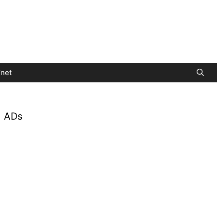
net
ADs