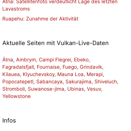
Ätna: Satellitenfoto verdeutlicht Lage des letzten
Lavastroms
Ruapehu: Zunahme der Aktivität
Aktuelle Seiten mit Vulkan-Live-Daten
Ätna
,
Ambrym
,
Campi Flegrei
,
Ebeko
,
Fagradalsfjall
,
Fournaise
,
Fuego
,
Grindavik
,
Kilauea
,
Klyuchevskoy
,
Mauna Loa
,
Merapi
,
Popocatepetl
,
Sabancaya
,
Sakurajima
,
Shiveluch
,
Stromboli
,
Suwanose-jima
,
Ubinas
,
Vesuv
,
Yellowstone
Infos