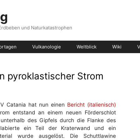
og
 Erdbeben und Naturkatastrophen
ortagen
Vulkanologie
Weltblick
Wiki
V
n pyroklastischer Strom
V Catania hat nun einen
Bericht (italienisch)
Strom entstand an einem neuen Förderschlot
 unterhalb des Gipfels durch die Flanke des
labierte ein Teil der Kraterwand und ein
erial wurde ausgelöst. Die Schuttlawine