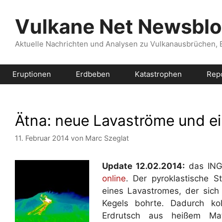
Zum
Inhalt
Vulkane Net Newsbl
springen
Aktuelle Nachrichten und Analysen zu Vulkanausbrüchen,
Eruptionen
Erdbeben
Katastrophen
Rep
Ätna: neue Lavaströme und ei
11. Februar 2014
von
Marc Szeglat
Update 12.02.2014:
das ING
online
. Der pyroklastische 
eines Lavastromes, der sich
Kegels bohrte. Dadurch kol
Erdrutsch aus heißem Mat