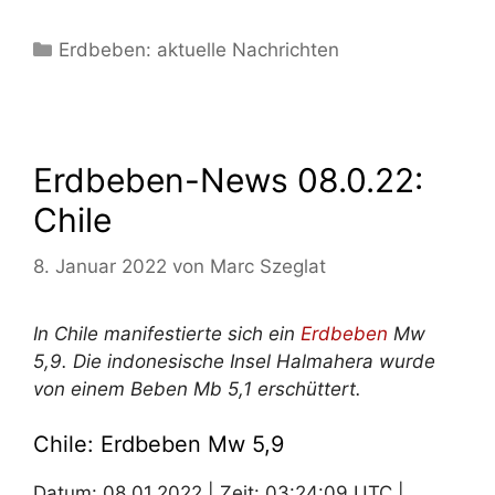
Kategorien
Erdbeben: aktuelle Nachrichten
Erdbeben-News 08.0.22:
Chile
8. Januar 2022
von
Marc Szeglat
In Chile manifestierte sich ein
Erdbeben
Mw
5,9. Die indonesische Insel Halmahera wurde
von einem Beben Mb 5,1 erschüttert.
Chile: Erdbeben Mw 5,9
Datum: 08.01.2022 | Zeit: 03:24:09 UTC |