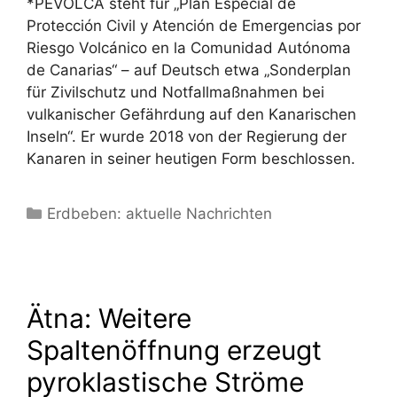
*PEVOLCA steht für „Plan Especial de
Protección Civil y Atención de Emergencias por
Riesgo Volcánico en la Comunidad Autónoma
de Canarias“ – auf Deutsch etwa „Sonderplan
für Zivilschutz und Notfallmaßnahmen bei
vulkanischer Gefährdung auf den Kanarischen
Inseln“. Er wurde 2018 von der Regierung der
Kanaren in seiner heutigen Form beschlossen.
Kategorien
Erdbeben: aktuelle Nachrichten
Ätna: Weitere
Spaltenöffnung erzeugt
pyroklastische Ströme