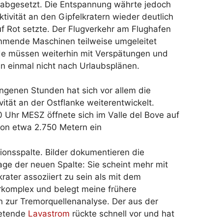
rabgesetzt. Die Entspannung währte jedoch
tivität an den Gipfelkratern wieder deutlich
f Rot setzte. Der Flugverkehr am Flughafen
ommende Maschinen teilweise umgeleitet
nde müssen weiterhin mit Verspätungen und
un einmal nicht nach Urlaubsplänen.
ngenen Stunden hat sich vor allem die
vität an der Ostflanke weiterentwickelt.
Uhr MESZ öffnete sich im Valle del Bove auf
von etwa 2.750 Metern ein
ionsspalte. Bilder dokumentieren die
ge der neuen Spalte: Sie scheint mehr mit
ater assoziiert zu sein als mit dem
rkomplex und belegt meine frühere
on zur Tremorquellenanalyse. Der aus der
retende
Lavastrom
rückte schnell vor und hat