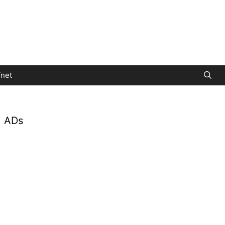
net
ADs