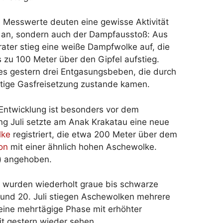
e Messwerte deuten eine gewisse Aktivität
 an, sondern auch der Dampfausstoß: Aus
ter stieg eine weiße Dampfwolke auf, die
s zu 100 Meter über den Gipfel aufstieg.
s gestern drei Entgasungsbeben, die durch
rtige Gasfreisetzung zustande kamen.
 Entwicklung ist besonders vor dem
ang Juli setzte am Anak Krakatau eine neue
lke
registriert, die etwa 200 Meter über dem
on
mit einer ähnlich hohen Aschewolke.
“) angehoben.
uli wurden wiederholt graue bis schwarze
und 20. Juli stiegen Aschewolken mehrere
 eine mehrtägige Phase mit erhöhter
it gestern wieder sehen.