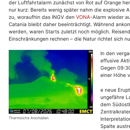
der Luftfahrtalarm zunächst von Rot auf Orange he
nur kurz: Bereits wenig später nahm die explosive Ak
zu, woraufhin das INGV den
VONA
-Alarm wieder au
Catania bleibt daher beeinträchtigt. Während ank
werden, waren Starts zuletzt noch möglich. Reise
Einschränkungen rechnen – die Natur richtet sich n
In den verga
effusive Akti
Gegen 09:30 
einer Höhe 
e neue Erupt
ungefähre La
dem Südostkr
Zentralkrate
Thermsiche Anomalien
Interpretati
Spalte aust