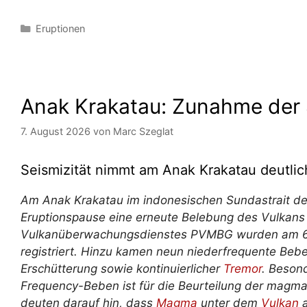
Kategorien
Eruptionen
Anak Krakatau: Zunahme der S
7. August 2026
von
Marc Szeglat
Seismizität nimmt am Anak Krakatau
deutli
Am Anak Krakatau im indonesischen Sundastrait deu
Eruptionspause eine erneute Belebung des Vulkan
Vulkanüberwachungsdienstes PVMBG wurden am 6.
registriert. Hinzu kamen neun niederfrequente Bebe
Erschütterung sowie kontinuierlicher
Tremor
. Beson
Frequency-Beben ist für die Beurteilung der magmat
deuten darauf hin, dass
Magma
unter dem
Vulkan
a