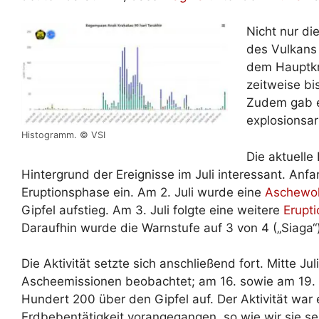
Nicht nur di
des Vulkans
dem Hauptkra
zeitweise bi
Zudem gab e
explosionsa
Histogramm. © VSI
Die aktuelle
Hintergrund der Ereignisse im Juli interessant. Anf
Eruptionsphase ein. Am 2. Juli wurde eine
Aschewo
Gipfel aufstieg. Am 3. Juli folgte eine weitere
Erupti
Daraufhin wurde die Warnstufe auf 3 von 4 („Siaga
Die Aktivität setzte sich anschließend fort. Mitte J
Ascheemissionen beobachtet; am 16. sowie am 19. 
Hundert 200 über den Gipfel auf. Der Aktivität war
Erdbebentätigkeit vorangegangen, so wie wir sie se