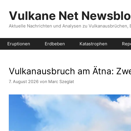
Zum
Inhalt
Vulkane Net Newsbl
springen
Aktuelle Nachrichten und Analysen zu Vulkanausbrüchen,
Eruptionen
Erdbeben
Katastrophen
Rep
Vulkanausbruch am Ätna: Zw
7. August 2026
von
Marc Szeglat