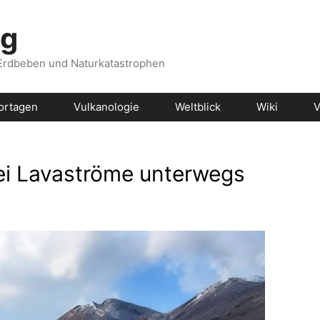
og
 Erdbeben und Naturkatastrophen
ortagen
Vulkanologie
Weltblick
Wiki
V
ei Lavaströme unterwegs