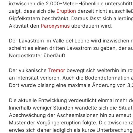
inzwischen die 2.000-Meter-Höhenlinie unterschrit
zeigt, dass sich die
Eruption
derzeit nicht ausschlie
Gipfelkratern beschränkt. Daraus lässt sich allerdin
Aktivität den
Paroxysmus
überdauern wird.
Der Lavastrom im Valle del Leone wird inzwischen 
scheint es einen dritten Lavastrom zu geben, der au
Nordostkrater überläuft.
Der vulkanische
Tremor
bewegt sich weiterhin im ro
an Intensität verloren. Auch die Bodendeformation a
Dort wurde bislang eine maximale Änderung von 3,2 
Die aktuelle Entwicklung verdeutlicht einmal mehr 
Innerhalb weniger Stunden wandelte sich die Situa
Abschwächung der Ascheemissionen hin zu erneut in
Muster der Vorgängereruption folgte. Die zwischenz
erwies sich daher lediglich als kurze Unterbrechung