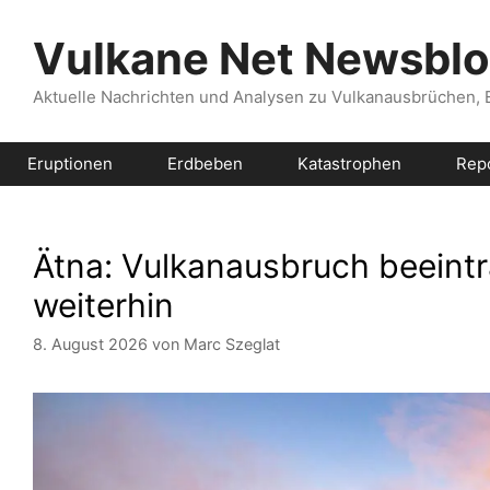
Zum
Inhalt
Vulkane Net Newsbl
springen
Aktuelle Nachrichten und Analysen zu Vulkanausbrüchen,
Eruptionen
Erdbeben
Katastrophen
Rep
Ätna: Vulkanausbruch beeintr
weiterhin
8. August 2026
von
Marc Szeglat