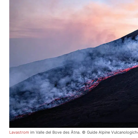
Lavastrom
im Valle del Bove des Ätna. © Guide Alpine Vulcanologich