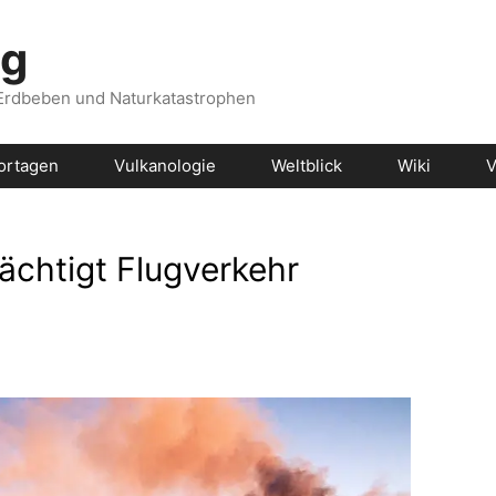
og
 Erdbeben und Naturkatastrophen
ortagen
Vulkanologie
Weltblick
Wiki
V
ächtigt Flugverkehr