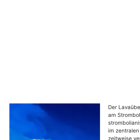
Der Lavaübe
am Stromboli
stromboliani
im zentralen
zeitweise ve