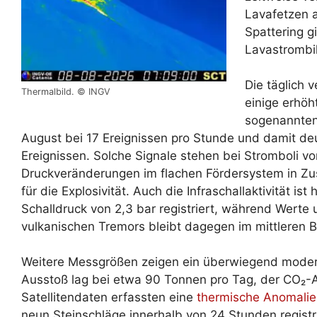
Lavafetzen 
Spattering gi
Lavastrombi
Die täglich 
Thermalbild. © INGV
einige erhöh
sogenannte
August bei 17 Ereignissen pro Stunde und damit de
Ereignissen. Solche Signale stehen bei Stromboli
Druckveränderungen im flachen Fördersystem in Z
für die Explosivität. Auch die Infraschallaktivität i
Schalldruck von 2,3 bar registriert, während Werte u
vulkanischen Tremors bleibt dagegen im mittleren B
Weitere Messgrößen zeigen ein überwiegend modera
Ausstoß lag bei etwa 90 Tonnen pro Tag, der CO₂-A
Satellitendaten erfassten eine
thermische Anomalie
neun Steinschläge innerhalb von 24 Stunden registri