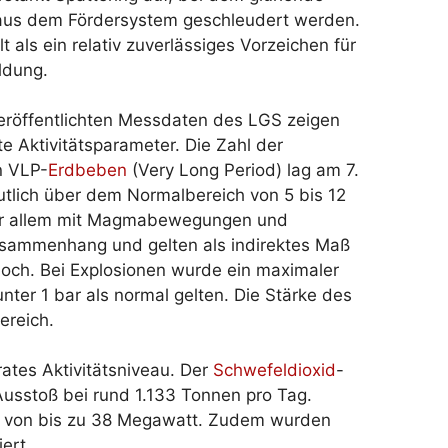
aus dem Fördersystem geschleudert werden.
lt als ein relativ zuverlässiges Vorzeichen für
ldung.
veröffentlichten Messdaten des LGS zeigen
te Aktivitätsparameter. Die Zahl der
n VLP-
Erdbeben
(Very Long Period) lag am 7.
utlich über dem Normalbereich von 5 bis 12
 vor allem mit Magmabewegungen und
usammenhang und gelten als indirektes Maß
st hoch. Bei Explosionen wurde ein maximaler
nter 1 bar als normal gelten. Die Stärke des
ereich.
tes Aktivitätsniveau. Der
Schwefeldioxid
-
usstoß bei rund 1.133 Tonnen pro Tag.
von bis zu 38 Megawatt. Zudem wurden
ert.