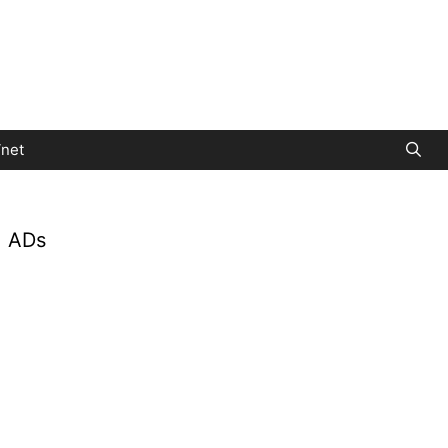
net
ADs