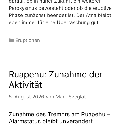
darauf, ob in naher Zukunft ein weiterer
Paroxysmus bevorsteht oder ob die eruptive
Phase zunächst beendet ist. Der Ätna bleibt
eben immer für eine Überraschung gut.
Kategorien
Eruptionen
Ruapehu: Zunahme der
Aktivität
5. August 2026
von
Marc Szeglat
Zunahme des Tremors am Ruapehu –
Alarmstatus bleibt unverändert