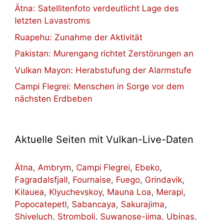
Ätna: Satellitenfoto verdeutlicht Lage des
letzten Lavastroms
Ruapehu: Zunahme der Aktivität
Pakistan: Murengang richtet Zerstörungen an
Vulkan Mayon: Herabstufung der Alarmstufe
Campi Flegrei: Menschen in Sorge vor dem
nächsten Erdbeben
Aktuelle Seiten mit Vulkan-Live-Daten
Ätna
,
Ambrym
,
Campi Flegrei
,
Ebeko
,
Fagradalsfjall
,
Fournaise
,
Fuego
,
Grindavik
,
Kilauea
,
Klyuchevskoy
,
Mauna Loa
,
Merapi
,
Popocatepetl
,
Sabancaya
,
Sakurajima
,
Shiveluch
,
Stromboli
,
Suwanose-jima
,
Ubinas
,