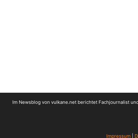
Im Newsblog von vulkane.net berichtet Fachjournalist u
Impressum
|
D