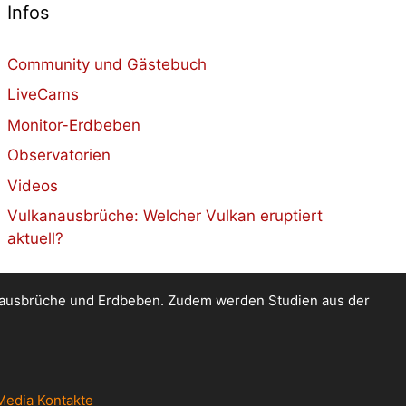
Infos
Community und Gästebuch
LiveCams
Monitor-Erdbeben
Observatorien
Videos
Vulkanausbrüche: Welcher Vulkan eruptiert
aktuell?
kanausbrüche und Erdbeben. Zudem werden Studien aus der
Media Kontakte