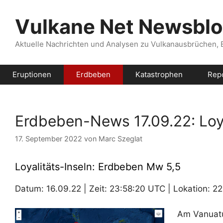
Zum
Inhalt
Vulkane Net Newsbl
springen
Aktuelle Nachrichten und Analysen zu Vulkanausbrüchen,
Eruptionen
Erdbeben
Katastrophen
Rep
Erdbeben-News 17.09.22: Loya
17. September 2022
von
Marc Szeglat
Loyalitäts-Inseln: Erdbeben Mw 5,5
Datum: 16.09.22 | Zeit: 23:58:20 UTC | Lokation: 22
Am Vanuatu