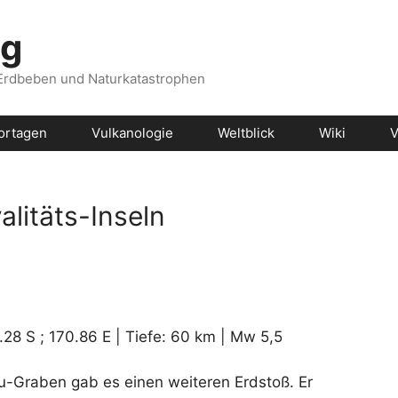
og
 Erdbeben und Naturkatastrophen
ortagen
Vulkanologie
Weltblick
Wiki
V
litäts-Inseln
.28 S ; 170.86 E | Tiefe: 60 km | Mw 5,5
-Graben gab es einen weiteren Erdstoß. Er