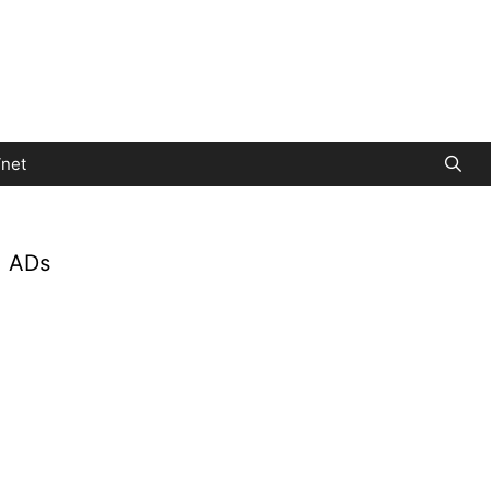
net
ADs