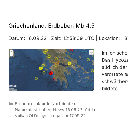
Griechenland: Erdbeben Mb 4,5
Datum: 16.09.22 | Zeit: 12:58:09 UTC | Lokation: 37
Im Ionische
Das Hypoze
südlich der
verortete 
schwächere
bildete.
Kategorien
Erdbeben: aktuelle Nachrichten
Naturkatastrophen-News 16.09.22: Adria
Vulkan Ol Doinyo Lengai am 17.09.22