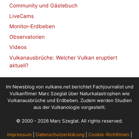
Community und Gästebuch
LiveCams
Monitor-Erdbeben
Observatorien
Videos
Vulkanausbrüche: Welcher Vulkan eruptiert
aktuell?
Im Newsblog von vulkane.net berichtet Fachjournalist und
Vulkanfilmer Marc Szeglat über Naturkatastrophen wie
Vulkanausbrüche und Erdbeben. Zudem werden Studien
aus der Vulkanologie vorgestellt.
© 2000 - 2026 Marc Szeglat. All rights reserved.
Impressum
|
Datenschutzerklärung
|
Cookie-Richtlinien
|