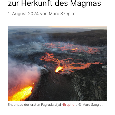
zur Herkunft des Magmas
1. August 2024
von
Marc Szeglat
Endphase der ersten Fagradalsfjall-
Eruption
. © Marc Szeglat