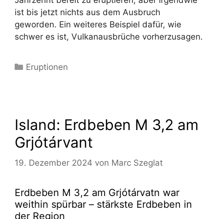
Jahrzehnt bereit zu eruptieren, aber irgendwie
ist bis jetzt nichts aus dem Ausbruch
geworden. Ein weiteres Beispiel dafür, wie
schwer es ist, Vulkanausbrüche vorherzusagen.
Kategorien
Eruptionen
Island: Erdbeben M 3,2 am
Grjótárvant
19. Dezember 2024
von
Marc Szeglat
Erdbeben M 3,2 am Grjótárvatn war
weithin spürbar – stärkste Erdbeben in
der Region