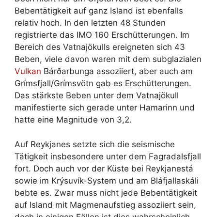
Bebentätigkeit auf ganz Island ist ebenfalls
relativ hoch. In den letzten 48 Stunden
registrierte das IMO 160 Erschütterungen. Im
Bereich des Vatnajökulls ereigneten sich 43
Beben, viele davon waren mit dem subglazialen
Vulkan
Bárðarbunga assoziiert, aber auch am
Grímsfjall/Grímsvötn gab es Erschütterungen.
Das stärkste Beben unter dem Vatnajökull
manifestierte sich gerade unter Hamarinn und
hatte eine Magnitude von 3,2.
Auf Reykjanes setzte sich die seismische
Tätigkeit insbesondere unter dem Fagradalsfjall
fort. Doch auch vor der Küste bei Reykjanestá
sowie im Krýsuvík-System und am Bláfjallaskáli
bebte es. Zwar muss nicht jede Bebentätigkeit
auf Island mit Magmenaufstieg assoziiert sein,
doch in einigen Fällen ist dies wahrscheinlich.