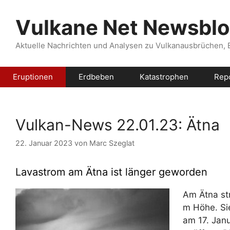
Zum
Inhalt
Vulkane Net Newsbl
springen
Aktuelle Nachrichten und Analysen zu Vulkanausbrüchen,
Eruptionen
Erdbeben
Katastrophen
Rep
Vulkan-News 22.01.23: Ätna
22. Januar 2023
von
Marc Szeglat
Lavastrom am Ätna ist länger geworden
Am Ätna st
m Höhe. Sie
am 17. Jan