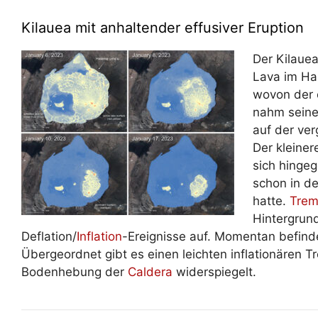
Kilauea mit anhaltender effusiver Eruption
Der Kilauea
Lava im Ha
wovon der ö
nahm seine 
auf der ve
Der kleine
sich hingeg
schon in d
hatte.
Trem
Hintergrund
Deflation/
Inflation
-Ereignisse auf. Momentan befindet
Übergeordnet gibt es einen leichten inflationären T
Bodenhebung der
Caldera
widerspiegelt.