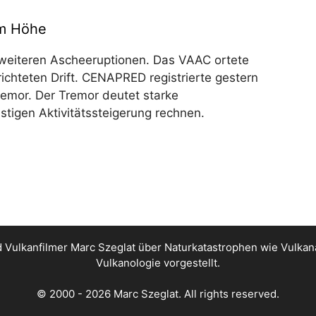
 m Höhe
weiteren Ascheeruptionen. Das VAAC ortete
ichteten Drift. CENAPRED registrierte gestern
emor. Der Tremor deutet starke
tigen Aktivitätssteigerung rechnen.
nd Vulkanfilmer Marc Szeglat über Naturkatastrophen wie Vul
Vulkanologie vorgestellt.
© 2000 - 2026 Marc Szeglat. All rights reserved.