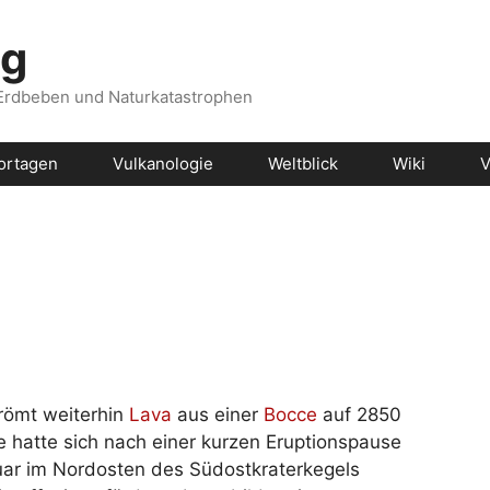
og
 Erdbeben und Naturkatastrophen
ortagen
Vulkanologie
Weltblick
Wiki
V
römt weiterhin
Lava
aus einer
Bocce
auf 2850
 hatte sich nach einer kurzen Eruptionspause
uar im Nordosten des Südostkraterkegels