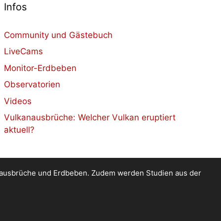
Infos
Community und Gästebuch
LiveCams
Monitor-Erdbeben
Observatorien
Videos
Vulkanausbrüche: Welcher Vulkan eruptiert
aktuell?
kanausbrüche und Erdbeben. Zudem werden Studien aus der