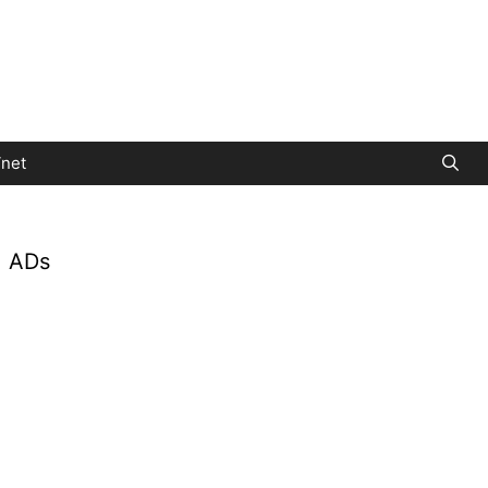
net
ADs