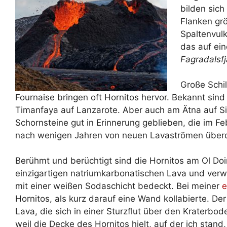
bilden sich
Flanken grö
Spaltenvulk
das auf ein
Fagradalsfj
Große Schil
Fournaise bringen oft Hornitos hervor. Bekannt sind
Timanfaya auf Lanzarote. Aber auch am Ätna auf Siz
Schornsteine gut in Erinnerung geblieben, die im F
nach wenigen Jahren von neuen Lavaströmen über
Berühmt und berüchtigt sind die Hornitos am Ol Doi
einzigartigen natriumkarbonatischen Lava und verwi
mit einer weißen Sodaschicht bedeckt. Bei meiner
e
Hornitos, als kurz darauf eine Wand kollabierte. De
Lava, die sich in einer Sturzflut über den Kraterbod
weil die Decke des Hornitos hielt, auf der ich stand