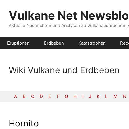
Zum
Inhalt
Vulkane Net Newsbl
springen
Aktuelle Nachrichten und Analysen zu Vulkanausbrüchen,
Eruptionen
Erdbeben
Katastrophen
Rep
Wiki Vulkane und Erdbeben
A
B
C
D
E
F
G
H
I
J
K
L
M
N
Hornito