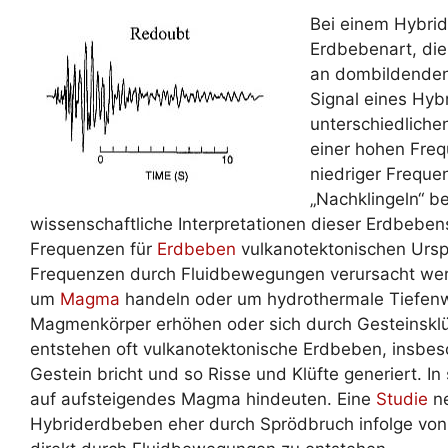
Bei einem Hybrid
Erdbebenart, d
an dombildenden 
Signal eines Hyb
unterschiedliche
einer hohen Freq
niedriger Freque
„Nachklingeln“ be
wissenschaftliche Interpretationen dieser Erdbeben
Frequenzen für
Erdbeben
vulkanotektonischen Ursp
Frequenzen durch Fluidbewegungen verursacht werde
um
Magma
handeln oder um hydrothermale Tiefenw
Magmenkörper erhöhen oder sich durch Gesteinsklüf
entstehen oft vulkanotektonische Erdbeben, insb
Gestein bricht und so Risse und Klüfte generiert. I
auf aufsteigendes Magma hindeuten. Eine
Studie
ne
Hybriderdbeben eher durch Sprödbruch infolge vo