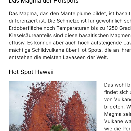
Das Magma der Hotspots
Das Magma, das den Mantelplume bildet, ist basal
differenziert ist. Die Schmelze ist für gewöhnlich se
Erdoberfläche noch Temperaturen bis zu 1250 Grad
Kieselsäureanteils sind diese basaltischen Magmen 
effusiv. Es können aber auch hoch aufsteigende Lav
mächtige Schildvulkane über Hot Spots, die an ihre
entstehen die meisten Lavaseen der Welt.
Hot Spot Hawaii
Das wohl be
findet sich
von Vulkane
bildeten. 
Magma sein
Vulkane wac
wie die Per