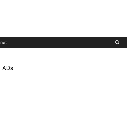
net
ADs