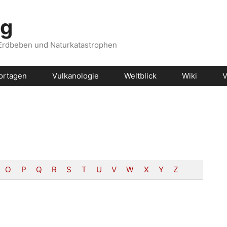
og
 Erdbeben und Naturkatastrophen
ortagen
Vulkanologie
Weltblick
Wiki
V
O
P
Q
R
S
T
U
V
W
X
Y
Z