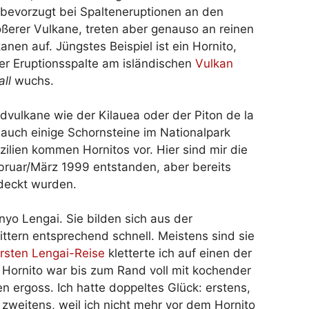
 bevorzugt bei Spalteneruptionen an den
ßerer Vulkane, treten aber genauso an reinen
anen auf. Jüngstes Beispiel ist ein Hornito,
er Eruptionsspalte am isländischen
Vulkan
all
wuchs.
dvulkane wie der Kilauea oder der Piton de la
 auch einige Schornsteine im Nationalpark
ilien kommen Hornitos vor. Hier sind mir die
ebruar/März 1999 entstanden, aber bereits
deckt wurden.
nyo Lengai. Sie bilden sich aus der
ttern entsprechend schnell. Meistens sind sie
rsten Lengai-Reise
kletterte ich auf einen der
r Hornito war bis zum Rand voll mit kochender
en ergoss. Ich hatte doppeltes Glück: erstens,
, zweitens, weil ich nicht mehr vor dem Hornito