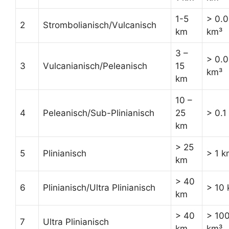
1-5
> 0.
2
Strombolianisch/Vulcanisch
km
km³
3 –
> 0.0
3
Vulcanianisch/Peleanisch
15
km³
km
10 –
4
Peleanisch/Sub-Plinianisch
25
> 0.1
km
> 25
5
Plinianisch
> 1 k
km
> 40
6
Plinianisch/Ultra Plinianisch
> 10
km
> 40
> 10
7
Ultra Plinianisch
km
km³