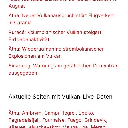
August
Ätna: Neuer Vulkanausbruch stört Flugverkehr
in Catania
Puracé: Kolumbianischer Vulkan steigert
Erdbebenaktivität
Ätna: Wiederaufnahme strombolianischer
Explosionen am Vulkan
Sinabung: Warnung am gefährlichen Domvulkan
ausgegeben
Aktuelle Seiten mit Vulkan-Live-Daten
Ätna
,
Ambrym
,
Campi Flegrei
,
Ebeko
,
Fagradalsfjall
,
Fournaise
,
Fuego
,
Grindavik
,
Kilauea
,
Klyuchevskoy
,
Mauna Loa
,
Merapi
,