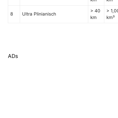
> 40
> 1,0
8
Ultra Plinianisch
km
km³
ADs