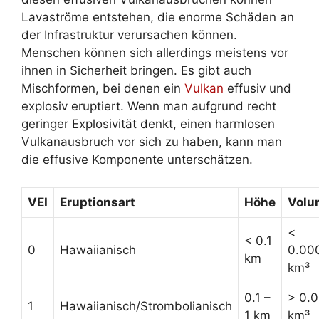
Lavaströme entstehen, die enorme Schäden an
der Infrastruktur verursachen können.
Menschen können sich allerdings meistens vor
ihnen in Sicherheit bringen. Es gibt auch
Mischformen, bei denen ein
Vulkan
effusiv und
explosiv eruptiert. Wenn man aufgrund recht
geringer Explosivität denkt, einen harmlosen
Vulkanausbruch vor sich zu haben, kann man
die effusive Komponente unterschätzen.
VEI
Eruptionsart
Höhe
Volu
<
< 0.1
0
Hawaiianisch
0.00
km
km³
0.1 –
> 0.
1
Hawaiianisch/Strombolianisch
1 km
km³